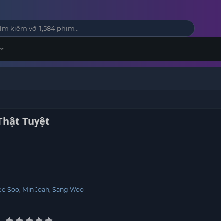
Thật Tuyệt
c
ee Soo
Min Joah
Sang Woo