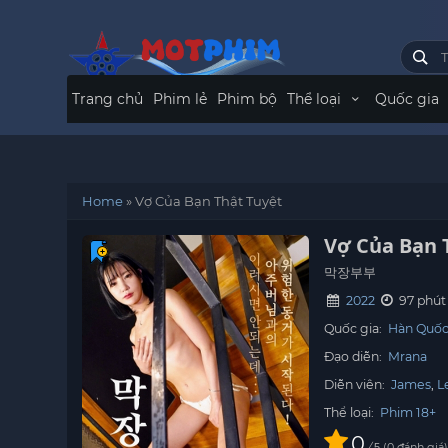
Trang chủ
Phim lẻ
Phim bộ
Thể loại
Quốc gia
Home
»
Vợ Của Bạn Thật Tuyệt
Vợ Của Bạn 
막장부부
2022
97 phút
Quốc gia:
Hàn Quố
Đạo diễn:
Mrana
Diễn viên:
James
L
Thể loại:
Phim 18+
0
/
0
đánh giá
5