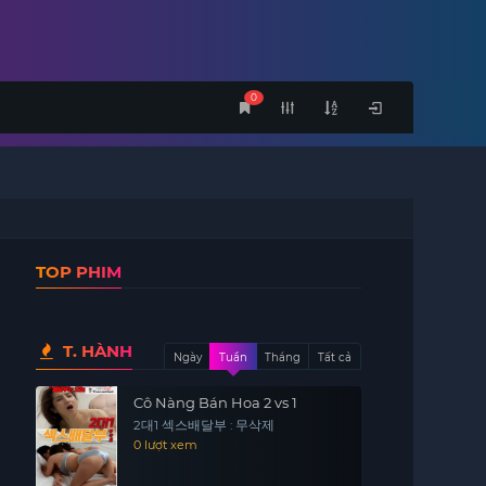
0
TOP PHIM
T. HÀNH
Ngày
Tuần
Tháng
Tất cả
Cô Nàng Bán Hoa 2 vs 1
2대1 섹스배달부 : 무삭제
0 lượt xem