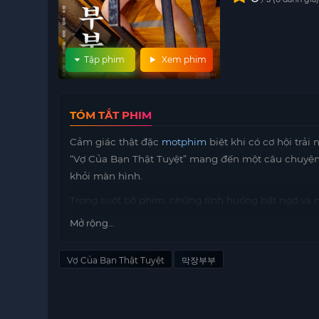
Tập phim
Xem phim
TÓM TẮT PHIM
Cảm giác thật đặc
motphim
biệt khi có cơ hội trả
“Vợ Của Bạn Thật Tuyệt” mang đến một câu chuyện 
khỏi màn hình.
Trong suốt bộ phim, những tình huống bất ngờ và
không khí hồi hộp và thú vị. Các nhân vật trong p
Mở rộng...
gũi và dễ dàng đồng cảm.
Hãy cùng đón xem “Vợ Của Bạn Thật Tuyệt” để trải
Vợ Của Bạn Thật Tuyệt
막장부부
tình yêu, lòng trung thành và sự phản bội. Đây ch
thể loại tâm lý và tình cảm.
Chúng ta hãy cùng nhau khám phá những diễn biế