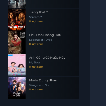
Tiếng Thét 7
Scream 7
0 lượt xem
Phù Dao Hoàng Hậu
Legend of Fuyao
0 lượt xem
Anh Cũng Có Ngày Này
My Boss
0 lượt xem
Mượn Dung Nhan
Visage and Soul
0 lượt xem