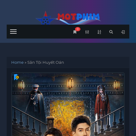
0
Menu
Home
»
Săn Tội Huyết Oán