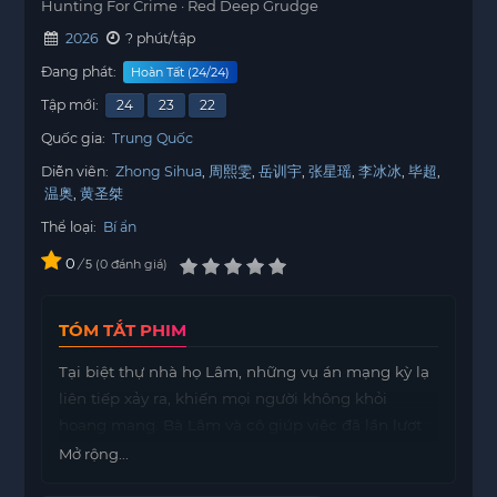
Hunting For Crime · Red Deep Grudge
2026
? phút/tập
Đang phát:
Hoàn Tất (24/24)
Tập mới:
24
23
22
Quốc gia:
Trung Quốc
Diễn viên:
Zhong Sihua
周熙雯
岳训宇
张星瑶
李冰冰
毕超
温奥
黄圣桀
Thể loại:
Bí ẩn
0
/
0
đánh giá
5
TÓM TẮT PHIM
Tại biệt thự nhà họ Lâm, những vụ án mạng kỳ lạ
liên tiếp xảy ra, khiến mọi người không khỏi
hoang mang. Bà Lâm và cô giúp việc đã lần lượt
qua đời trong những hoàn cảnh bí ẩn. Những
Mở rộng...
chứng cứ được tìm thấy tại hiện trường đều có