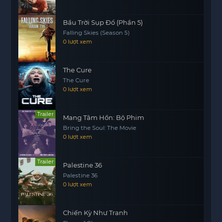
nhân vật chính phải đối mặt với những tình
huống nguy hiểm và những kẻ đứng sau mọi âm
Bầu Trời Sụp Đổ (Phần 5)
Falling Skies (Season 5)
mưu. Liệu họ có thể làm sáng tỏ sự thật và ngăn
0 lượt xem
chặn thêm những cái chết xảy ra? Săn Tội Huyết
Oán không chỉ là một câu chuyện điều tra mà còn
là hành trình khám phá tâm lý con người, những
The Cure
The Cure
mối quan hệ rắc rối và những hậu quả mà sự trả
0 lượt xem
thù mang lại.
Trailer
Mang Tâm Hồn: Bộ Phim
Bring the Soul: The Movie
0 lượt xem
Trailer
Palestine 36
Palestine 36
0 lượt xem
Chiến Kỳ Như Tranh