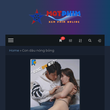
0
Menu
Home
»
Con dâu nóng bỏng