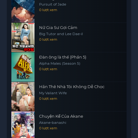
Pursuit of Jade
giá về tình yêu, sự hy sinh và trách nhiệm trong
0 lượt xem
cuộc sống gia đình. Đây là những giá trị mà mỗi
người đều có thể học hỏi và áp dụng trong cuộc
Nữ Gia Sư Gợi Cảm
sống hàng ngày.
Big Tutor and Lee Dae-il
Chúng ta cùng chờ đón những diễn biến tiếp
0 lượt xem
theo của bộ phim và xem cách mà nhân vật chính
sẽ vượt qua những trở ngại để tìm thấy hạnh
Đàn ông là thế (Phần 5)
phúc cho riêng mình.
Alpha Males (Season 5)
0 lượt xem
Hãn Thê Nhà Tôi Không Dễ Chọc
My Valiant Wife
0 lượt xem
Chuyện Kể Của Akane
Akane-banashi
0 lượt xem