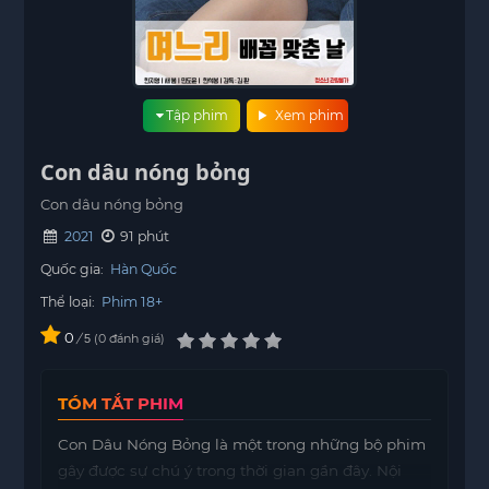
Tập phim
Xem phim
Con dâu nóng bỏng
Con dâu nóng bỏng
2021
91 phút
Quốc gia:
Hàn Quốc
Thể loại:
Phim 18+
0
/
0
đánh giá
5
TÓM TẮT PHIM
Con Dâu Nóng Bỏng là một trong những bộ phim
gây được sự chú ý trong thời gian gần đây. Nội