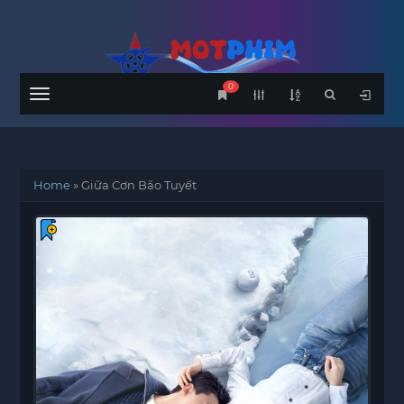
0
Menu
Home
»
Giữa Cơn Bão Tuyết