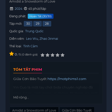
Amidst a Snowstorm of Love
2024
45 phút/tập
Đang phát:
Hoàn Tất (30/30)
Tập mới:
30
29
28
Quốc gia:
Trung Quốc
Diễn viên:
Leo Wu
Zhao Jinmai
Thể loại:
Tình Cảm
0
/
0
đánh giá
5
TÓM TẮT PHIM
Giữa Cơn Bão Tuyết
https://motphims1.com
Yin Guo là một tay chơi bida chuyên nghiệp đã
sống ở New York trong vài tháng để tham gia một
Mở rộng...
giải đấu mở rộng. Trong thời gian này, cô tình cờ
gặp Lâm Nhất Dương. Sau khi làm quen, Yin Guo
Amidst a Snowstorm of Love
Giữa Cơn Bão Tuyết
nhận ra rằng Lâm Nhất Dương cũng là một người