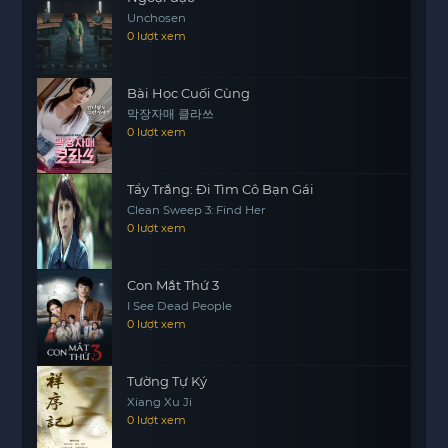
tình yêu và sự kiên trì trong cuộc sống. Qua
Unchosen
những thách thức và khó khăn, cả hai đã học
0 lượt xem
được rằng đôi khi, để theo đuổi ước mơ và tình
yêu, người ta cần phải mạnh mẽ hơn bao giờ hết.
Bài Học Cuối Cùng
막장자매 클라쓰
Giữa Cơn Bão Tuyết không chỉ là một bộ phim về
0 lượt xem
bida mà còn là một thông điệp về việc theo đuổi
giấc mơ và tình yêu trong cuộc sống, dù có phải
đối mặt với những cơn bão tuyết lạnh giá hay
Tẩy Trắng: Đi Tìm Cô Bạn Gái
Clean Sweep 3: Find Her
không.
0 lượt xem
Con Mắt Thứ 3
I See Dead People
0 lượt xem
Tường Tự Ký
Xiang Xu Ji
0 lượt xem