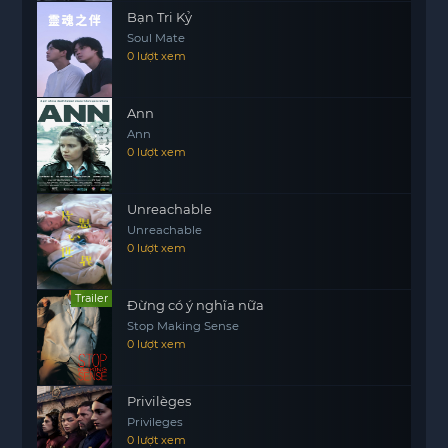
Bạn Tri Kỷ
bản thân và sự thật.
Soul Mate
“Thợ Săn Dao Mổ” chắc chắn sẽ là một bộ phim
0 lượt xem
hấp dẫn cho những ai yêu thích thể loại hình sự,
hồi hộp, đầy bất ngờ. Với diễn xuất ấn tượng của
Ann
Park Ju Hyun cùng với cốt truyện chặt chẽ, bộ
Ann
phim hứa hẹn sẽ để lại nhiều ấn tượng trong lòng
0 lượt xem
khán giả.
Unreachable
Unreachable
0 lượt xem
Trailer
Đừng có ý nghĩa nữa
Stop Making Sense
0 lượt xem
Privilèges
Privileges
0 lượt xem