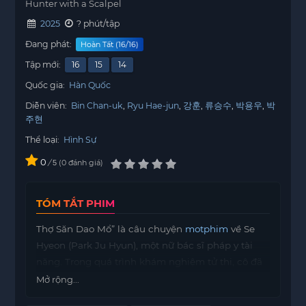
Hunter with a Scalpel
2025
? phút/tập
Đang phát:
Hoàn Tất (16/16)
Tập mới:
16
15
14
Quốc gia:
Hàn Quốc
Diễn viên:
Bin Chan-uk
Ryu Hae-jun
강훈
류승수
박용우
박
주현
Thể loại:
Hình Sự
0
/
0
đánh giá
5
TÓM TẮT PHIM
Thợ Săn Dao Mổ” là câu chuyện
motphim
về Se
Hyeon (Park Ju Hyun), một nữ bác sĩ pháp y tài
năng. Trong quá trình khám nghiệm tử thi, cô đã
phát hiện ra phương pháp giết người đặc trưng
Mở rộng...
của cha mình – một kẻ giết người hàng loạt đã