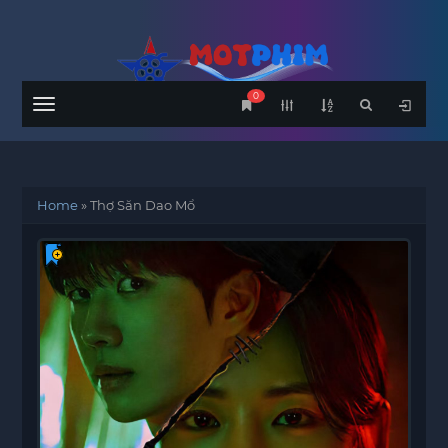
0
Menu
Home
»
Thợ Săn Dao Mổ