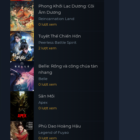
Phong Khởi Lạc Dương: Cõi
Âm Dương
Reincarnation Land
0 lượt xem
Tuyệt Thế Chiến Hồn
Peerless Battle Spirit
2 lượt xem
Belle: Rồng và công chúa tàn
nhang
Belle
0 lượt xem
Săn Mồi
Apex
0 lượt xem
Phù Dao Hoàng Hậu
Legend of Fuyao
0 lượt xem