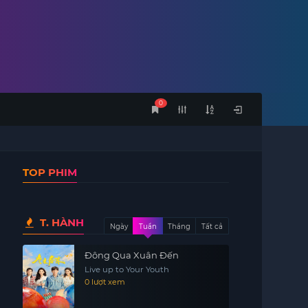
0
TOP PHIM
T. HÀNH
Ngày
Tuần
Tháng
Tất cả
Đông Qua Xuân Đến
Live up to Your Youth
0 lượt xem