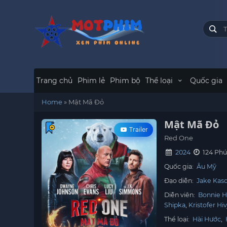
Trang chủ
Phim lẻ
Phim bộ
Thể loại
Quốc gia
Home
»
Mật Mã Đỏ
Mật Mã Đỏ
Trailer
Red One
2024
124 Phú
Quốc gia:
Âu Mỹ
Đạo diễn:
Jake Kas
Diễn viên:
Bonnie H
Shipka
Kristofer Hiv
Thể loại:
Hài Hước
,