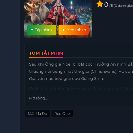
0
/
0
đánh giá
5
Tập phim
Xem phim
TÓM TẮT PHIM
Sau khi Ông già Noel bị bắt cóc, Trưởng An ninh B
thưởng nổi tiếng nhất thế giới (Chris Evans). Họ c
địa, với mục tiêu giải cứu Giáng Sinh.
Cuộc hành trình này không chỉ đầy tính thử thách
thợ săn tiền thưởng phải vượt qua nhiều rào cản,
Mở rộng...
Với sự kết hợp giữa sức mạnh và trí tuệ, cả hai đã
bước tiến gần hơn đến việc giải cứu Ông già Noel.
Mật Mã Đỏ
Red One
Mật Mã Đỏ đã mang đến cho khán giả những giây p
hành động, mà còn là câu chuyện về tình bạn và sự