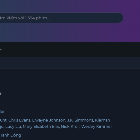
t
dan
unt
Chris Evans
Dwayne Johnson
J.K. Simmons
Kiernan
ju
Lucy Liu
Mary Elizabeth Ellis
Nick Kroll
Wesley Kimmel
Hành Động