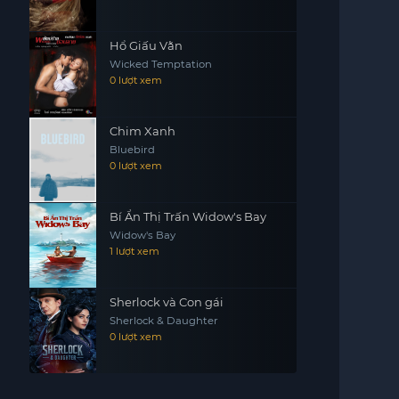
Hổ Giấu Vằn
Wicked Temptation
0 lượt xem
Chim Xanh
Bluebird
0 lượt xem
Bí Ẩn Thị Trấn Widow's Bay
Widow's Bay
1 lượt xem
Sherlock và Con gái
Sherlock & Daughter
0 lượt xem