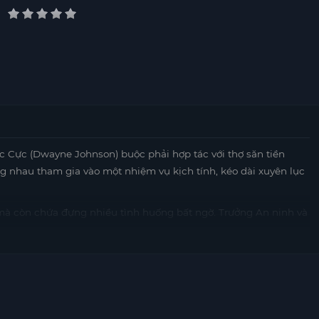
ắc Cực (Dwayne Johnson) buộc phải hợp tác với thợ săn tiền
ùng nhau tham gia vào một nhiệm vụ kịch tính, kéo dài xuyên lục
 mà còn chứa đựng nhiều tình huống bất ngờ. Trưởng An ninh và
 từ những kẻ thù nguy hiểm đến những tình huống căng thẳng.
 cùng nhau tìm
https://mot phim
ra những manh mối, và từng
hút hồi hộp và cảm xúc sâu sắc. Đây không chỉ là một bộ phim
 hy sinh. Những giá trị nhân văn được lồng ghép khéo léo trong