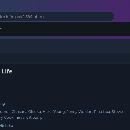
 Life
t
ing
Turner
Christina Gkioka
Hazel Young
Jonny Weldon
Rina Lipa
Stevie
ny Cook
Γιάννης Αϊβάζης
Hình Sự