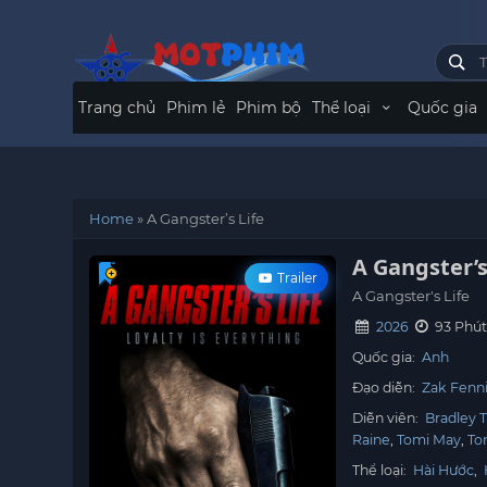
Trang chủ
Phim lẻ
Phim bộ
Thể loại
Quốc gia
Home
»
A Gangster’s Life
A Gangster’s
Trailer
A Gangster's Life
2026
93 Phú
Quốc gia:
Anh
Đạo diễn:
Zak Fenn
Diễn viên:
Bradley 
Raine
Tomi May
To
Thể loại:
Hài Hước
,