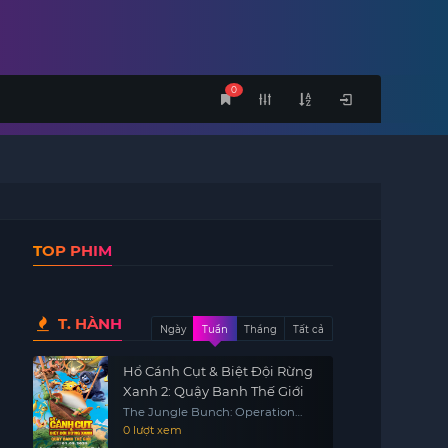
0
TOP PHIM
T. HÀNH
Ngày
Tuần
Tháng
Tất cả
Hổ Cánh Cụt & Biệt Đội Rừng
Xanh 2: Quậy Banh Thế Giới
The Jungle Bunch: Operation
Meltdown
0 lượt xem