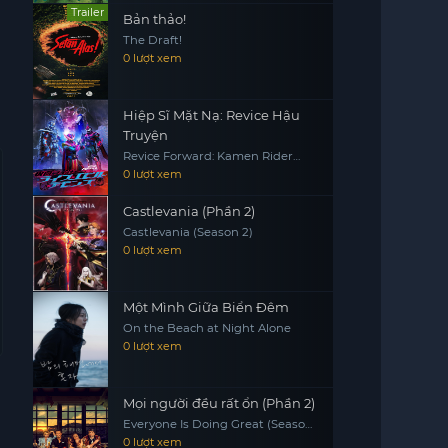
Trailer
Bản thảo!
The Draft!
0 lượt xem
Hiệp Sĩ Mặt Nạ: Revice Hậu
Truyện
Revice Forward: Kamen Rider
Live & Evil & Demons
0 lượt xem
Castlevania (Phần 2)
Castlevania (Season 2)
0 lượt xem
Một Mình Giữa Biển Đêm
On the Beach at Night Alone
0 lượt xem
Mọi người đều rất ổn (Phần 2)
Everyone Is Doing Great (Season
2)
0 lượt xem