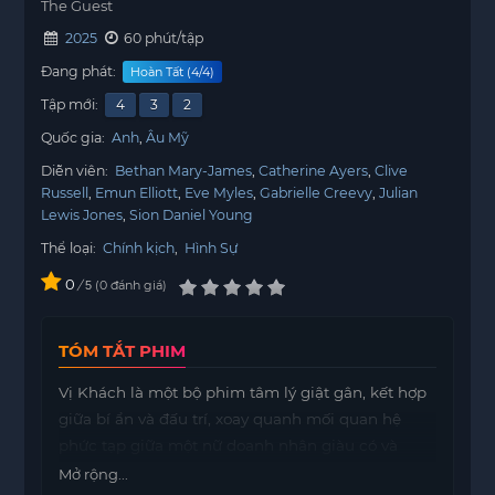
The Guest
2025
60 phút/tập
Đang phát:
Hoàn Tất (4/4)
Tập mới:
4
3
2
Quốc gia:
Anh
Âu Mỹ
Diễn viên:
Bethan Mary-James
Catherine Ayers
Clive
Russell
Emun Elliott
Eve Myles
Gabrielle Creevy
Julian
Lewis Jones
Sion Daniel Young
Thể loại:
Chính kịch
,
Hình Sự
0
/
0
đánh giá
5
TÓM TẮT PHIM
Vị Khách là một bộ phim tâm lý giật gân, kết hợp
giữa bí ẩn và đấu trí, xoay quanh mối quan hệ
phức tạp giữa một nữ doanh nhân giàu có và
người giúp việc mới vào nghề.
Mở rộng...