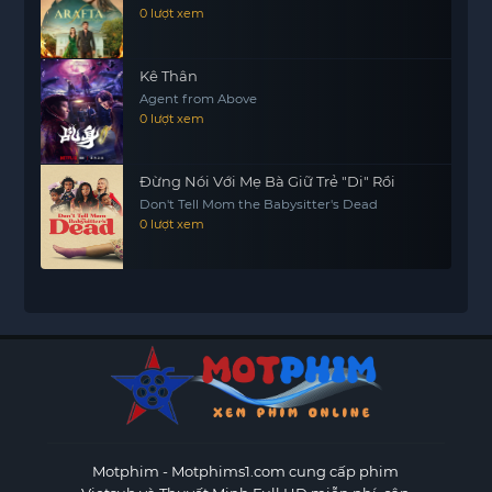
0 lượt xem
Kê Thân
Agent from Above
0 lượt xem
Đừng Nói Với Mẹ Bà Giữ Trẻ "Di" Rồi
Don't Tell Mom the Babysitter's Dead
0 lượt xem
Motphim - Motphims1.com
cung cấp phim