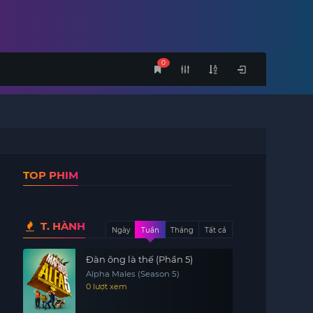
0
TOP PHIM
T. HÀNH
Ngày
Tuần
Tháng
Tất cả
Đàn ông là thế (Phần 5)
Alpha Males (Season 5)
0 lượt xem