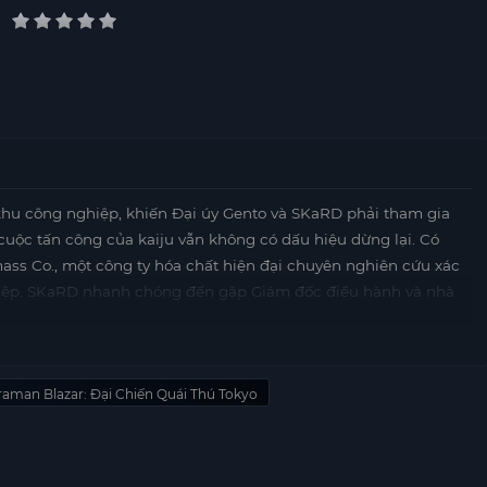
ừ khu công nghiệp, khiến Đại úy Gento và SKaRD phải tham gia
cuộc tấn công của kaiju vẫn không có dấu hiệu dừng lại. Có
ass Co., một công ty hóa chất hiện đại chuyên nghiên cứu xác
hiệp. SKaRD nhanh chóng đến gặp Giám đốc điều hành và nhà
abuse đã giải thích về damadoxin, một chất đang trên bờ vực
nh tinh tên Damuno, tự xưng là “kẻ thống trị vũ trụ”, xuất hiện.
raman Blazar: Đại Chiến Quái Thú Tokyo
bị phá hủy, dẫn đến việc tiêu thụ các mẫu xác kaiju và hình
.com
Nhật Bản, Ultraman Blazar và SKaRD phải đối mặt trong