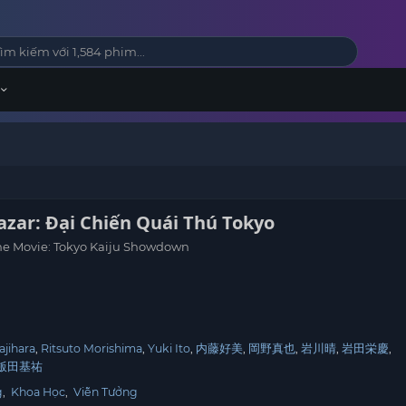
azar: Đại Chiến Quái Thú Tokyo
he Movie: Tokyo Kaiju Showdown
ajihara
Ritsuto Morishima
Yuki Ito
内藤好美
岡野真也
岩川晴
岩田栄慶
飯田基祐
g
,
Khoa Học
,
Viễn Tưởng