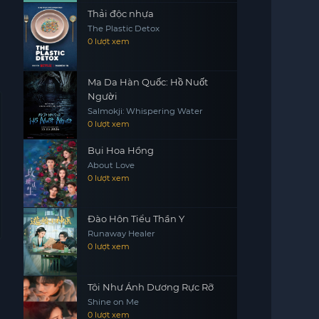
Thải độc nhựa
The Plastic Detox
0 lượt xem
Ma Da Hàn Quốc: Hồ Nuốt
Người
Salmokji: Whispering Water
0 lượt xem
Bụi Hoa Hồng
About Love
0 lượt xem
Đào Hôn Tiểu Thần Y
Runaway Healer
0 lượt xem
Tôi Như Ánh Dương Rực Rỡ
Shine on Me
0 lượt xem