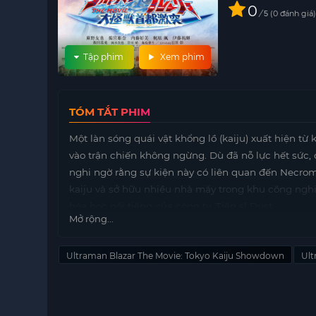
0
/
0
đánh giá
5
Tập phim
Xem phim
TÓM TẮT PHIM
Một làn sóng quái vật khổng lồ (kaiju) xuất hiện t
vào trận chiến không ngừng. Dù đã nỗ lực hết sức, 
nghi ngờ rằng sự kiện này có liên quan đến Necrom
kaiju và sở hữu nhiều nhà máy trong khu công ng
hóa học nổi tiếng của công ty, Tiến sĩ Dust.
Mở rộng...
Tại cơ sở nghiên cứu của Necromass Co., Tiến sĩ M
đạt được sự bất tử. Trong khi đó, một người ngoài hà
Ultraman Blazar The Movie: Tokyo Kaiju Showdown
Ult
Hỗn loạn xảy ra khi damudoxin rò rỉ từ các bể chứa 
thành nên Gongilgan khổng lồ, Xác Quỷ.
Lấy bối cảnh ở Tokyo, thủ đô của
https://motphims1