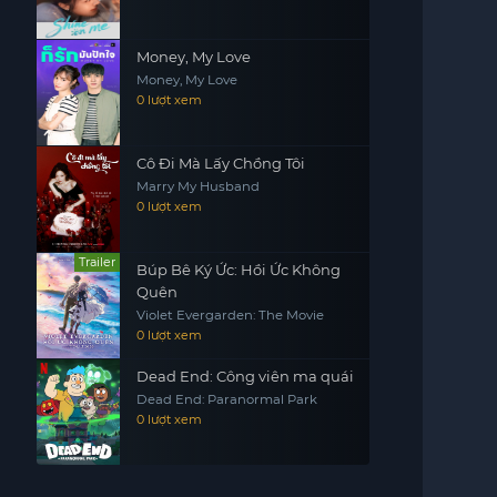
Money, My Love
Money, My Love
0 lượt xem
Cô Đi Mà Lấy Chồng Tôi
Marry My Husband
0 lượt xem
Trailer
Búp Bê Ký Ức: Hồi Ức Không
Quên
Violet Evergarden: The Movie
0 lượt xem
Dead End: Công viên ma quái
Dead End: Paranormal Park
0 lượt xem