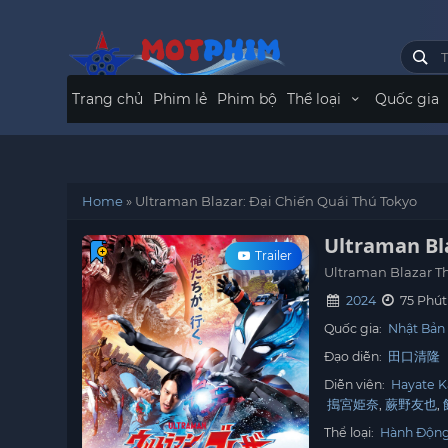
Trang chủ
Phim lẻ
Phim bộ
Thể loại
Quốc gia
Home
»
Ultraman Blazar: Đại Chiến Quái Thú Tokyo
Ultraman Bl
Trailer
Ultraman Blazar T
2024
75 Phút
Quốc gia:
Nhật Bản
Đạo diễn:
田口清隆
Diễn viên:
Hayate K
搗宮姫奈
蕨野友也
Thể loại:
Hành Độn