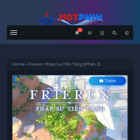
0
Menu
Home
»
Frieren: Pháp Sư Tiễn Táng (Phần 2)
Trailer