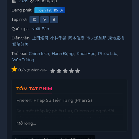
2026
25 phút/tập
Đang phát:
Hoàn Tất (10/10)
Tập mới:
10
9
8
Quốc gia:
Nhật Bản
Diễn viên:
上田燿司
小林千晃
岡本信彦
市ノ瀬加那
東地宏樹
種﨑敦美
Thể loại:
Chính kịch
,
Hành Động
,
Khoa Học
,
Phiêu Lưu
,
Viễn Tưởng
0
/
0
đánh giá
5
TÓM TẮT PHIM
Frieren: Pháp Sư Tiễn Táng (Phần 2)
Sau một thập kỷ phiêu lưu, Frieren cùng tổ đội
của dũng sĩ Himmel đã đánh bại Ma vương và
Mở rộng...
mang lại hòa bình cho thế giới. Thế nhưng, cô,
một Elf với thọ mệnh hơn cả ngàn năm tuổi, đã