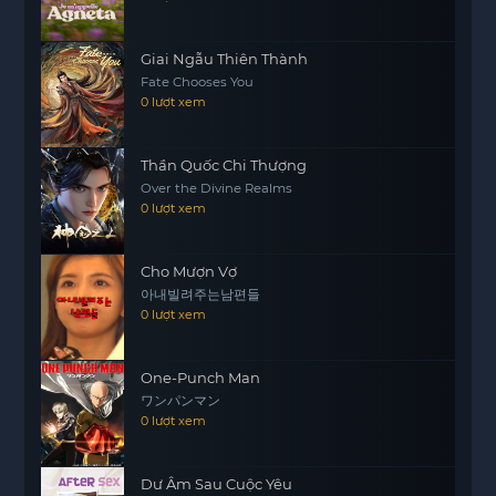
Câu chuyện của Nao Kanzaki không chỉ đơn
thuần là về việc giành chiến thắng,
Giai Ngẫu Thiên Thành
motphims1.com
mà còn là hành trình khám phá
Fate Chooses You
bản thân, tìm hiểu về sự thật và những giá trị đích
0 lượt xem
thực trong cuộc sống. Liệu cô có thể vượt qua mọi
thử thách và tìm ra cách để chiến thắng trong
Thần Quốc Chi Thượng
“LIAR GAME” hay không? Hãy cùng theo dõi hành
Over the Divine Realms
trình đầy cam go của cô trong trò chơi đầy kịch
0 lượt xem
tính này.
Cho Mượn Vợ
아내빌려주는남편들
0 lượt xem
One-Punch Man
ワンパンマン
0 lượt xem
Dư Âm Sau Cuộc Yêu