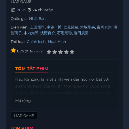
LIAR GAME
2026
24 phút/tập
Quốc gia:
Nhật Bản
Diễn viên:
上田燿司
中谷一博
仁見紗綾
大塚剛央
富岡泰崇
明
智璃子
木内太郎
浅野良介
石毛翔弥
飛田展男
Thể loại:
Chính kịch
,
Hoạt Hình
0
/
0
đánh giá
5
TÓM TẮT PHIM
Nao Kanzaki là một sinh viên đại học nổi bật với
sự trung thực của mình. Một ngày nọ, cuộc sống
của cô đã thay đổi hoàn toàn khi cô bất ngờ nhận
được 100 triệu yên cùng với một tấm thẻ thông
Mở rộng...
báo rằng cô đã được chọn tham gia vào một trò
chơi mang tên “LIAR GAME”.
LIAR GAME
Trò chơi này không đơn giản chỉ là một cuộc thi
TOP PHIM