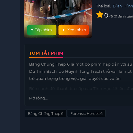
Thể loại:
Bí ẩn
,
Hình
0
/
0
đánh giá
5
Tập phim
Xem phim
TÓM TẮT PHIM
Bằng Chứng Thép 6 là một bộ phim hấp dẫn với sự
Dư Tinh Bách, do Huỳnh Tông Trạch thủ vai, là một
trò quan trọng trong việc giải quyết các vụ án.
Bên cạnh đó, thanh tra cấp cao Tỉnh Hạo Nhiên, đư
trong đội ngũ điều tra. Với kinh nghiệm và kỹ năng
Mở rộng...
trong những vụ án khó khăn.
Không thể không nhắc đến bác sĩ pháp y Phạm Bội 
Bằng Chứng Thép 6
Forensic Heroes 6
quan trọng từ góc độ y học và pháp lý. Sự kết hợp
đối mặt với mọi thử thách.