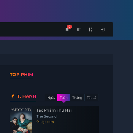
0
TOP PHIM
T. HÀNH
Ngày
Tuần
Tháng
Tất cả
Tác Phẩm Thứ Hai
The Second
0 lượt xem