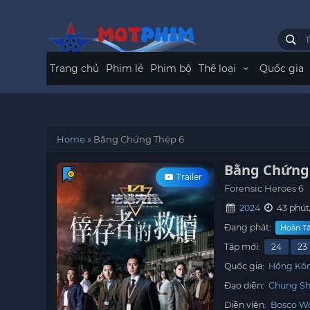
Trang chủ
Phim lẻ
Phim bộ
Thể loại
Quốc gia
Home
»
Bằng Chứng Thép 6
Bằng Chứng
Trailer
Forensic Heroes 6
2024
43 phút
Đang phát:
Hoàn Tấ
Tập mới:
24
23
Quốc gia:
Hồng Kô
Đạo diễn:
Chung Sh
Diễn viên:
Bosco W