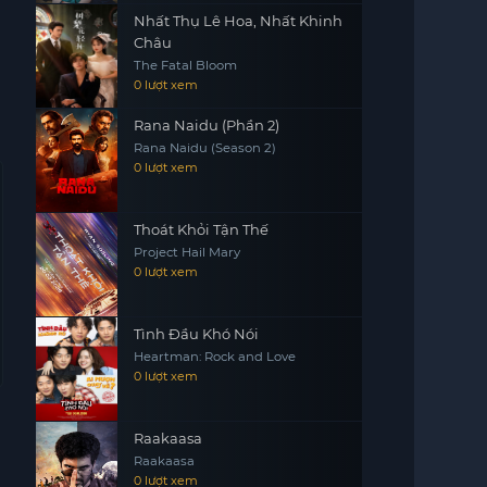
Nhất Thụ Lê Hoa, Nhất Khinh
Châu
The Fatal Bloom
0 lượt xem
Rana Naidu (Phần 2)
Rana Naidu (Season 2)
0 lượt xem
Thoát Khỏi Tận Thế
Project Hail Mary
0 lượt xem
Tình Đầu Khó Nói
Heartman: Rock and Love
0 lượt xem
Raakaasa
Raakaasa
0 lượt xem