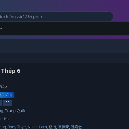
 Thép 6
/tập
t(24/24)
22
ng
Trung Quốc
u-Kai
ong
Joey Thye
Niklas Lam
蔡洁
袁偉豪
阮嘉敏