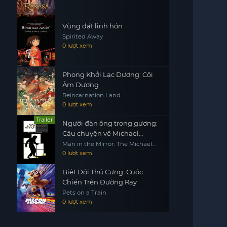
Vùng đất linh hồn
Spirited Away
0 lượt xem
Phong Khởi Lạc Dương: Cõi
Âm Dương
Reincarnation Land
0 lượt xem
Trailer
Người đàn ông trong gương:
Câu chuyện về Michael
Jackson
Man in the Mirror: The Michael
Jackson Story
0 lượt xem
Biệt Đội Thú Cưng: Cuộc
Chiến Trên Đường Ray
Pets on a Train
0 lượt xem