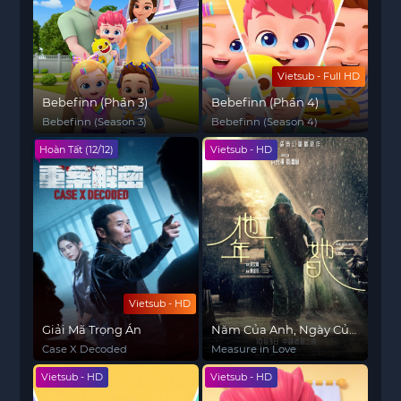
Vietsub - Full HD
Bebefinn (Phần 3)
Bebefinn (Phần 4)
Bebefinn (Season 3)
Bebefinn (Season 4)
Hoàn Tất (12/12)
Vietsub - HD
Vietsub - HD
Giải Mã Trọng Án
Năm Của Anh, Ngày Của
Em
Case X Decoded
Measure in Love
Vietsub - HD
Vietsub - HD