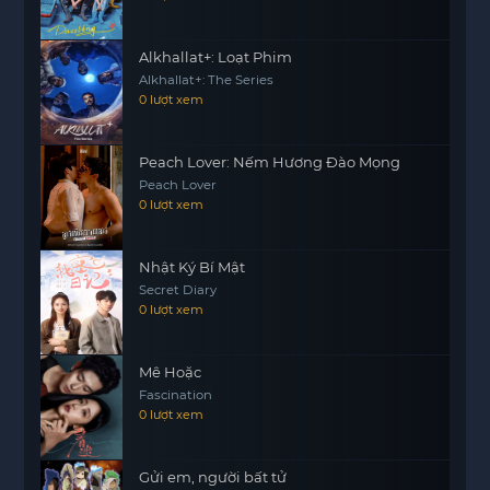
Alkhallat+: Loạt Phim
Alkhallat+: The Series
0 lượt xem
Peach Lover: Nếm Hương Đào Mọng
Peach Lover
0 lượt xem
Nhật Ký Bí Mật
Secret Diary
0 lượt xem
Mê Hoặc
Fascination
0 lượt xem
Gửi em, người bất tử