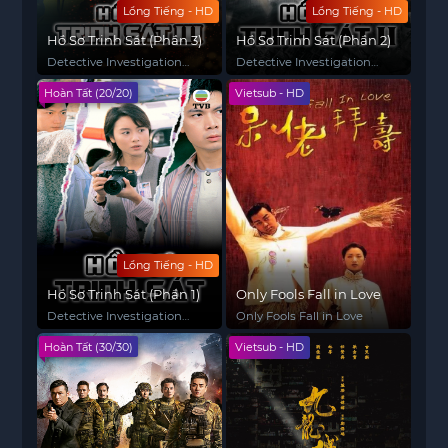
Lồng Tiếng - HD
Lồng Tiếng - HD
Hồ Sơ Trinh Sát (Phần 3)
Hồ Sơ Trinh Sát (Phần 2)
Detective Investigation
Detective Investigation
Files (Season 3)
Files (Season 2)
Hoàn Tất (20/20)
Vietsub - HD
Lồng Tiếng - HD
Hồ Sơ Trinh Sát (Phần 1)
Only Fools Fall in Love
Detective Investigation
Only Fools Fall in Love
Files (Season 1)
Hoàn Tất (30/30)
Vietsub - HD