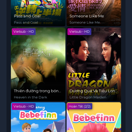
Pass and Goal
Someone Like Me
Pass and Goal
Someone Like Me
Vietsub - HD
Vietsub - HD
Thiên đường trong bóng
Dương Quá Và Tiểu Long
tối
Nữ
Heaven in the Dark
Little Dragon Maiden
Vietsub - HD
Hoàn Tất (2/2)