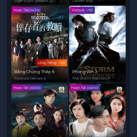
Tiger Cubs (Season 2)
Golden Boy
Hoàn Tất(24/24)
Vietsub - HD
Lồng Tiếng - HD
Bằng Chứng Thép 6
Phong Vân 2
Forensic Heroes 6
The Storm Warriors II
Hoàn Tất (40/40)
Hoàn Tất (40/40)