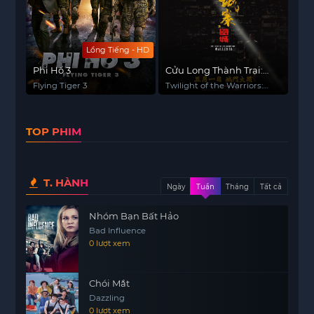
Lồng Tiếng - HD
Phi Hổ 3
Cửu Long Thành Trại:
Vây Thành
Flying Tiger 3
Twilight of the Warriors:
Walled In
TOP PHIM
T. HÀNH
Ngày
Tuần
Tháng
Tất cả
Nhóm Bạn Bất Hảo
Bad Influence
0 lượt xem
Chói Mắt
Dazzling
0 lượt xem