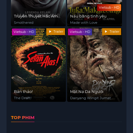
Vietsub - HD
Truyền Thuyết Hắc Ám
Nấu bằng tình yêu
Về Malin Kundang
Smothered
Made with Love
Trailer
Trailer
Vietsub - HD
Vietsub - HD
Bản thảo!
Mặt Nạ Da Người
The Draft!
Danyang Wingit Jumat
Kliwon
TOP PHIM