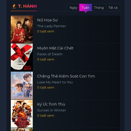
T. HÀNH
Ngày
Tuần
Tháng
Tất cả
Nữ Họa Sư
The Lady Painter
0 lượt xem
Muôn Mặt Cái Chết
Faces of Death
0 lượt xem
Chẳng Thể Kiểm Soát Con Tim
Lose My Heart to You
0 lượt xem
Ký Ức Tình Thù
Sunset in Winter
0 lượt xem