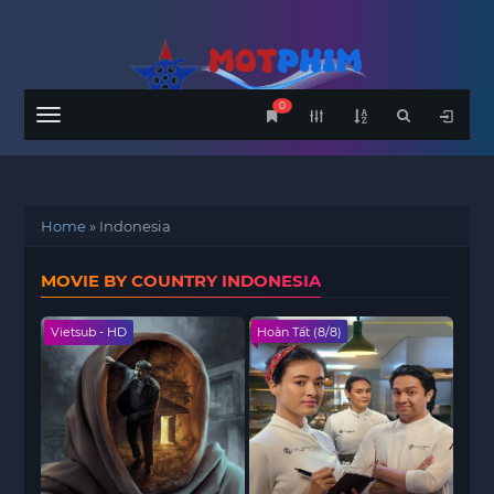
0
Menu
Home
»
Indonesia
MOVIE BY COUNTRY INDONESIA
Vietsub - HD
Hoàn Tất (8/8)