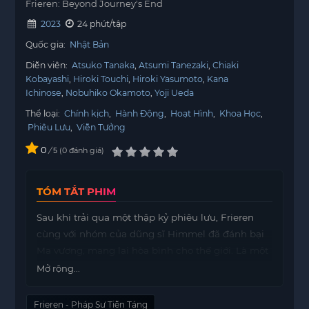
Frieren: Beyond Journey's End
2023
24 phút/tập
Quốc gia:
Nhật Bản
Diễn viên:
Atsuko Tanaka
Atsumi Tanezaki
Chiaki
Kobayashi
Hiroki Touchi
Hiroki Yasumoto
Kana
Ichinose
Nobuhiko Okamoto
Yoji Ueda
Thể loại:
Chính kịch
,
Hành Động
,
Hoạt Hình
,
Khoa Học
,
Phiêu Lưu
,
Viễn Tưởng
0
/
0
đánh giá
5
TÓM TẮT PHIM
Sau khi trải qua một thập kỷ phiêu lưu, Frieren
cùng với nhóm của dũng sĩ Himmel đã đánh bại
Ma vương, mang lại hòa bình cho thế giới. Là một
Elf có tuổi thọ vượt qua cả ngàn
motphim
năm, cô
Mở rộng...
đã hứa hẹn sẽ gặp lại nhóm của Himmel trước
khi bắt đầu chuyến hành trình riêng của mình.
Frieren - Pháp Sư Tiễn Táng