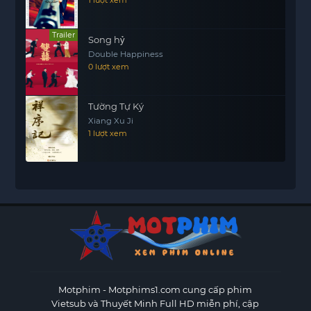
Trailer
Song hỷ
Double Happiness
0 lượt xem
Tường Tự Ký
Xiang Xu Ji
1 lượt xem
Motphim - Motphims1.com
cung cấp phim
Vietsub và Thuyết Minh Full HD miễn phí, cập