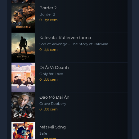
chuyện về một cuộc phiêu lưu mà còn là hành
trình tìm kiếm bản thân và hiểu biết về con người.
Border 2
Border 2
Câu chuyện khéo léo khám phá các khía cạnh
0 lượt xem
của tình bạn, sự mất mát và giá trị của thời gian,
từ đó tạo nên một bức tranh phong phú về cuộc
sống và những mối quan hệ xung quanh chúng
Kalevala: Kullervon tarina
Son of Revenge – The Story of Kalevala
ta.
0 lượt xem
Dĩ Ái Vi Doanh
Only for Love
0 lượt xem
Đạo Mộ Đại Án
Grave Robbery
0 lượt xem
Mật Mã Sống
Safe
1 lượt xem