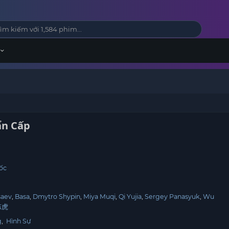
ẩn Cấp
t
ốc
saev
Basa
Dmytro Shypin
Miya Muqi
Qi Yujia
Sergey Panasyuk
Wu
陈虎
g
,
Hình Sự