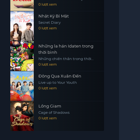
Dead
0 lượt xem
Nhật Ký Bí Mật
Secret Diary
0 lượt xem
Những la hán Idaten trong
thời bình
Những chiến thần trong thời
bình Heion Sedai no Idaten-tachi
0 lượt xem
Đông Qua Xuân Đến
Live up to Your Youth
0 lượt xem
Lồng Giam
Cage of Shadows
0 lượt xem