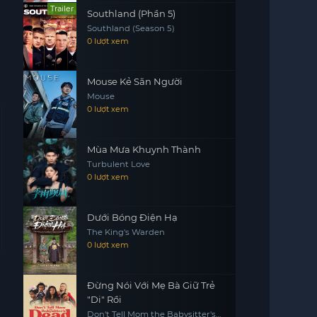
Trailer
Southland (Phần 5)
Southland (Season 5)
0 lượt xem
Mouse Kẻ Săn Người
Mouse
0 lượt xem
Mùa Mưa Khuynh Thành
Turbulent Love
0 lượt xem
Dưới Bóng Điện Hạ
The King's Warden
0 lượt xem
Đừng Nói Với Mẹ Bà Giữ Trẻ
"Di" Rồi
Don't Tell Mom the Babysitter's