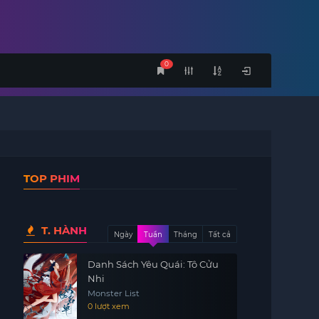
0
TOP PHIM
T. HÀNH
Ngày
Tuần
Tháng
Tất cả
Danh Sách Yêu Quái: Tô Cửu
Nhi
Monster List
0 lượt xem