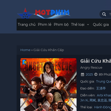
Trang chủ
Phim lẻ
Phim bộ
Thể loại
Quốc gia
Home
»
Giải Cứu Khẩn Cấp
Giải Cứu Kh
Angry Rescue
2025
89 Phú
Quốc gia:
Trung Qu
Đạo diễn:
王清亭
Diễn viên:
Arbi Kha
Jin Xi
周斌
袁忠远
Thể loại:
Hành Độn