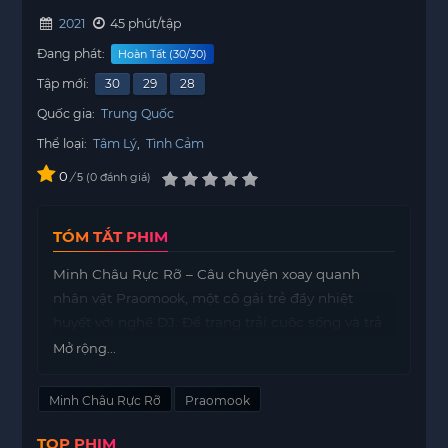
2021
45 phút/tập
Đang phát:
Hoàn Tất (30/30)
Tập mới:
30
29
28
Quốc gia:
Trung Quốc
Thể loại:
Tâm Lý
,
Tình Cảm
0
/
0
đánh giá
5
TÓM TẮT PHIM
Minh Châu Rực Rỡ – Câu chuyện xoay quanh
nhân vật Praomook, một cô gái trẻ đầy nhiệt
huyết với nghề DJ. Để trang trải cuộc sống và trả
nợ, cô nhận nhiều show diễn khác nhau. Trong
Mở rộng...
bối cảnh đó, Chalunthorn, một thiếu gia nổi tiếng
và giàu có, tình cờ đến xem Praomook biểu diễn.
Minh Châu Rực Rỡ
Praomook
Không ngờ, Praomook chính là cô gái mà
TOP PHIM