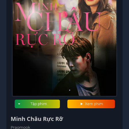
Tập phim
Xem phim
Minh Châu Rực Rỡ
Praomook