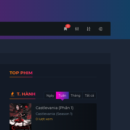
0
TOP PHIM
T. HÀNH
Ngày
Tuần
Tháng
Tất cả
Castlevania (Phần 1)
Castlevania (Season 1)
0 lượt xem