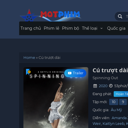
Trang chủ
Phim lẻ
Phim bộ
Thể loại
Quốc gia
Home
»
Cú trượt dài
Cú trượt dà
Trailer
Spinning Out
2020
53phút/
Đang phát:
Hoàn Tất
Tập mới:
10
9
Quốc gia:
Âu Mỹ
Diễn viên:
Amanda 
Weir
Kaitlyn Leeb
K