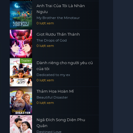
Anh Trai Của Tôi Là Nhân
Ngưu
My Brother the Minotaur
0 lượt xem
Giọt Rượu Thần Thánh
The Drops of God
0 lượt xem
Trailer
Dành riêng cho người yêu cũ
của tôi
Dedicated to my ex
0 lượt xem
Thảm Họa Hoàn Mĩ
Beautiful Disaster
0 lượt xem
Ngã Đích Song Diện Phu
Quân
Destined Love