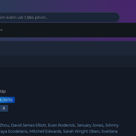
i
tập
 (10/10)
8
Zhou
David James Elliott
Evan Roderick
January Jones
Johnny
aya Scodelario
Mitchell Edwards
Sarah Wright Olsen
Svetlana