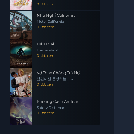
0 lượt xem
Nhà Nghỉ California
Motel California
0 lượt xem
Hậu Duệ
Descendent
0 lượt xem
Vợ Thay Chồng Trả Nợ
남편대신 몸빵하는 아내
0 lượt xem
Khoảng Cách An Toàn
Safety Distance
0 lượt xem