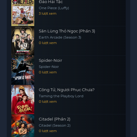
Đảo Hải Tặc
“Bốn người ở hạt Fairfield”, nhưng cho đến nay, bí
One Piece (Luffy)
ẩn vẫn chưa được giải đáp. Câu chuyện của họ
3 lượt xem
tiếp tục thu hút sự chú ý và khiến nhiều người tò
mò về số phận của bốn thanh niên này.
Săn Lùng Thỏ Ngọc (Phần 3)
Earth Arcade (Season 3)
0 lượt xem
Spider-Noir
Spider-Noir
0 lượt xem
Công Tử, Ngươi Phục Chưa?
Taming the Playboy Lord
0 lượt xem
Citadel (Phần 2)
Citadel (Season 2)
0 lượt xem