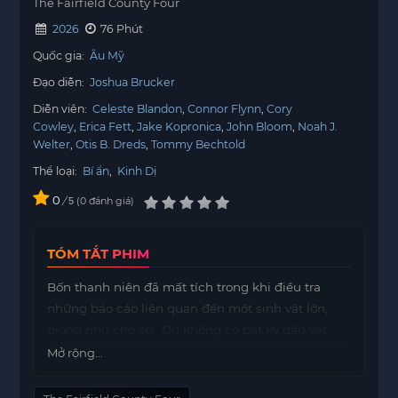
The Fairfield County Four
2026
76 Phút
Quốc gia:
Âu Mỹ
Đạo diễn:
Joshua Brucker
Diễn viên:
Celeste Blandon
Connor Flynn
Cory
Cowley
Erica Fett
Jake Kopronica
John Bloom
Noah J.
Welter
Otis B. Dreds
Tommy Bechtold
Thể loại:
Bí ẩn
,
Kinh Dị
0
/
0
đánh giá
5
TÓM TẮT PHIM
Bốn thanh niên đã mất tích trong khi điều tra
những báo cáo liên quan đến một sinh vật lớn,
giống như chó sói. Dù không có bất kỳ dấu vết
nào của bốn người này được tìm thấy, nhưng
Mở rộng...
chiếc máy quay phim của họ đã được phát hiện.
Đoạn phim này có thể là những hình ảnh cuối