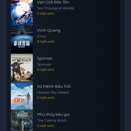
Vạn Giới Độc Tôn
sự phát triển của các nhân vật trong hành trình
Ten Thousand Worlds
đầy cam go này. Cuộc Chiến Sinh Tử II hứa hẹn sẽ
0 lượt xem
mang đến những trải nghiệm đáng nhớ cho tất
cả fan hâm mộ của loạt phim.
Vinh Quang
Glory
Hãy chuẩn bị tinh thần cho một cuộc chiến
0 lượt xem
không thể nào quên, nơi mà mọi thứ đều có thể
xảy ra và chỉ có những chiến binh kiên cường
nhất mới có thể vượt qua thử thách. Liệu rằng,
Sponsor
Sponsor
Johnny Cage cùng các đồng đội có thể đánh bại
0 lượt xem
Shao Kahn và mang lại hòa bình cho Địa Giới hay
không? Tất cả sẽ được giải đáp trong Cuộc Chiến
Sinh Tử II.
Sứ Mệnh Bầu Trời
Mission Sky (Nebo)
0 lượt xem
Phù thủy kêu gọi
The Calling Witch
0 lượt xem