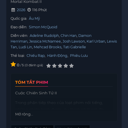
Mortal Kombat II
2026
116 Phút
Quốc gia:
Âu Mỹ
Đạo diễn:
Simon McQuoid
Diễn viên:
Adeline Rudolph
Chin Han
Damon
Herriman
Jessica McNamee
Josh Lawson
Karl Urban
Lewis
Tan
Ludi Lin
Mehcad Brooks
Tati Gabrielle
Thể loại:
Chiếu Rạp
,
Hành Động
,
Phiêu Lưu
0
/
0
đánh giá
5
TÓM TẮT PHIM
Cuộc Chiến Sinh Tử II
Trong phần tiếp theo của loạt phim nổi tiếng,
những chiến binh được yêu thích nhất giờ đây
Mở rộng...
phải đối mặt với thử thách khốc liệt hơn bao giờ
hết. Johnny Cage, một trong những nhân vật nổi