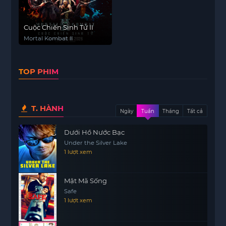
Cuộc Chiến Sinh Tử II
Mortal Kombat II
TOP PHIM
T. HÀNH
Ngày
Tuần
Tháng
Tất cả
Dưới Hồ Nước Bạc
Under the Silver Lake
1 lượt xem
Mật Mã Sống
Safe
1 lượt xem