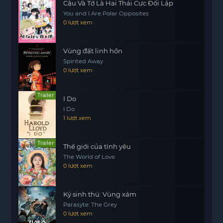
Cậu Và Tớ Là Hai Thái Cực Đối Lập
You and I Are Polar Opposites
0 lượt xem
Vùng đất linh hồn
Spirited Away
0 lượt xem
Trailer
I Do
I Do
1 lượt xem
Trailer
Thế giới của tình yêu
The World of Love
0 lượt xem
Ký sinh thú: Vùng xám
Parasyte: The Grey
0 lượt xem