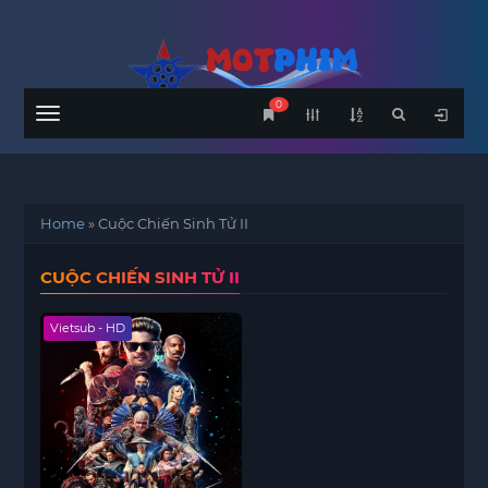
0
Menu
Home
»
Cuộc Chiến Sinh Tử II
CUỘC CHIẾN SINH TỬ II
Vietsub - HD