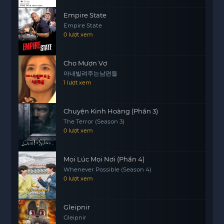
Với phong cách kể chuyện sáng tạo và sự kết hợp
Empire State
giữa hài hước và sâu sắc, Alkhallat+ chắc chắn sẽ
Empire State
mang đến cho người xem những phút giây thư
0 lượt xem
giãn đầy ý nghĩa. Những câu chuyện đầy màu sắc
và tình huống bất ngờ sẽ khiến bạn không thể rời
Cho Mượn Vợ
mắt khỏi màn hình.
아내빌려주는남편들
1 lượt xem
Hãy cùng khám phá thế giới của Alkhallat+, nơi
mà mọi ham muốn và tham vọng đều có thể dẫn
đến những kết quả bất ngờ và thú vị.
Chuyện Kinh Hoàng (Phần 3)
The Terror (Season 3)
0 lượt xem
Mọi Lúc Mọi Nơi (Phần 4)
Whenever Possible (Season 4)
0 lượt xem
Gleipnir
Gleipnir