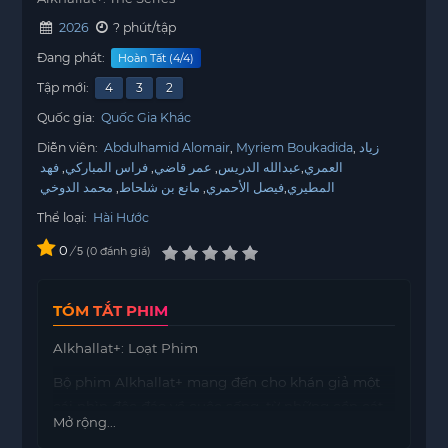
2026
? phút/tập
Đang phát:
Hoàn Tất (4/4)
Tập mới:
4
3
2
Quốc gia:
Quốc Gia Khác
Diễn viên:
Abdulhamid Alomair
Myriem Boukadida
زياد
العمري
عبدالله الدريس
عمر قاضي
فراس المباركي
فهد
المطيري
فيصل الأحمري
مانع بن شلحاط
محمد الدوخي
Thể loại:
Hài Hước
0
/
0
đánh giá
5
TÓM TẮT PHIM
Alkhallat+: Loạt Phim
Bộ phim Alkhallat+ mang đến cho khán giả một
cái nhìn độc đáo về cuộc sống, từ những cồn cát
Mở rộng...
khô cằn của sa mạc cho đến nhịp sống sôi động