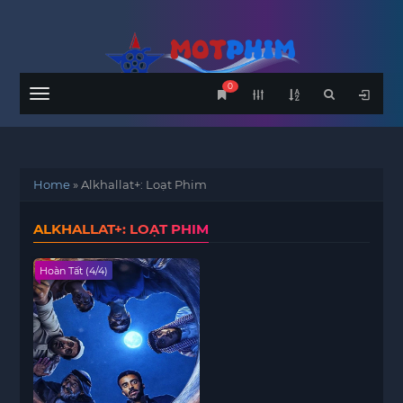
0
Menu
Home
»
Alkhallat+: Loạt Phim
ALKHALLAT+: LOẠT PHIM
Hoàn Tất (4/4)