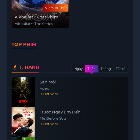
Vietsub - HD
Alkhallat+: Loạt Phim
Alkhallat+: The Series
TOP PHIM
T. HÀNH
Ngày
Tuần
Tháng
Tất cả
Săn Mồi
Apex
0 lượt xem
Trước Ngày Em Đến
Me Before You
0 lượt xem
Trailer