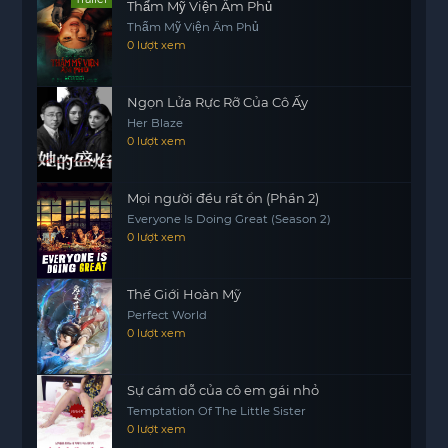
Thẩm Mỹ Viện Âm Phủ
Thẩm Mỹ Viện Âm Phủ
0 lượt xem
Ngọn Lửa Rực Rỡ Của Cô Ấy
Her Blaze
0 lượt xem
Mọi người đều rất ổn (Phần 2)
Everyone Is Doing Great (Season 2)
0 lượt xem
Thế Giới Hoàn Mỹ
Perfect World
0 lượt xem
Sự cám dỗ của cô em gái nhỏ
Temptation Of The Little Sister
0 lượt xem