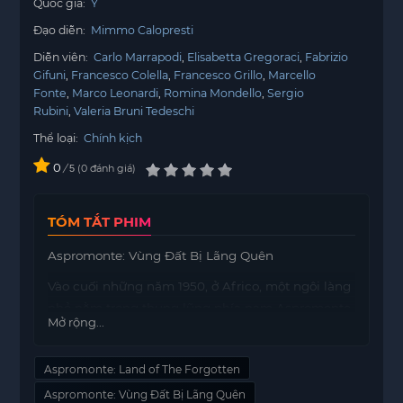
Quốc gia:
Ý
Đạo diễn:
Mimmo Calopresti
Diễn viên:
Carlo Marrapodi
Elisabetta Gregoraci
Fabrizio
Gifuni
Francesco Colella
Francesco Grillo
Marcello
Fonte
Marco Leonardi
Romina Mondello
Sergio
Rubini
Valeria Bruni Tedeschi
Thể loại:
Chính kịch
0
/
0
đánh giá
5
TÓM TẮT PHIM
Aspromonte: Vùng Đất Bị Lãng Quên
Vào cuối những năm 1950, ở Africo, một ngôi làng
nhỏ nằm trong thung lũng phía nam Aspromonte,
Mở rộng...
một bi kịch đã xảy ra khi một phụ nữ chết khi
sinh con do bác sĩ không kịp thời đến cứu. Ngôi
Aspromonte: Land of The Forgotten
làng không có con đường nào nối với các khu vực
lân cận, điều này đã khiến cho người dân nơi đây
Aspromonte: Vùng Đất Bị Lãng Quên