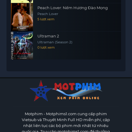
Peach Lover: Nếm Hương Đào Mọng
Peach Lover
5 lượt xem
Ultraman 2
Ultraman (Season 2)
0 lượt xem
Motphim - Motphims1.com
cung cấp phim
Vietsub và Thuyết Minh Full HD miễn phí, cập
nhật liên tục các bộ phim mới nhất từ nhiều
quốc gia. Truy cập motphims1.com để thưởng