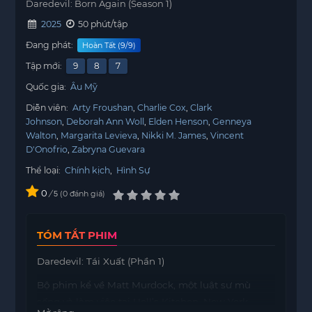
Daredevil: Born Again (Season 1)
2025
50 phút/tập
Đang phát:
Hoàn Tất (9/9)
Tập mới:
9
8
7
Quốc gia:
Âu Mỹ
Diễn viên:
Arty Froushan
Charlie Cox
Clark
Johnson
Deborah Ann Woll
Elden Henson
Genneya
Walton
Margarita Levieva
Nikki M. James
Vincent
D'Onofrio
Zabryna Guevara
Thể loại:
Chính kịch
,
Hình Sự
0
/
0
đánh giá
5
TÓM TẮT PHIM
Daredevil: Tái Xuất (Phần 1)
Bộ phim kể về Matt Murdock, một luật sư mù
sống và làm việc tại Hell’s Kitchen, New York.