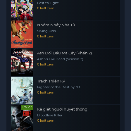
Lost to Light
Sự căng thẳng giữa Matt và Fisk ngày càng gia
0 lượt xem
tăng khi họ phải đối đầu trong một cuộc chiến
không chỉ mang tính cá nhân mà còn ảnh hưởng
Nhóm Nhảy Nhà Tù
đến toàn bộ thành phố. Cuộc chiến giữa hai
Swing Kids
motphims1.com
nhân vật này hứa hẹn sẽ mang
0 lượt xem
lại những tình tiết kịch tính và cảm xúc sâu sắc
trong hành trình bảo vệ công lý của Daredevil.
Ash Đối Đầu Ma Cây (Phần 2)
Ash vs Evil Dead (Season 2)
0 lượt xem
Trạch Thiên Ký
Fighter of the Destiny 3D
0 lượt xem
Trailer
Kẻ giết người huyết thống
Bloodline Killer
0 lượt xem