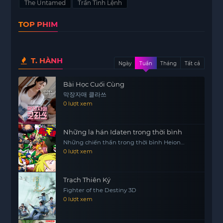
The Untamed
Trần Tình Lệnh
nhau khám phá những bí mật đen tối liên quan
đến một sự kiện thảm khốc đã diễn ra trong quá
TOP PHIM
khứ.
Sự kình địch giữa các tộc thần tiên ngày càng trở
nên gay gắt, với những âm mưu và toan tính
T. HÀNH
Ngày
Tuần
Tháng
Tất cả
không ngừng nghỉ. Hai nhân vật chính, với tình
bạn sâu sắc, đã phải đứng lên chống lại những
Bài Học Cuối Cùng
thế lực tàn ác đang đe dọa đến sự bình yên của
막장자매 클라쓰
0 lượt xem
thế giới họ đang sống.
Khi những bí mật dần được hé lộ, họ nhận ra rằng
Những la hán Idaten trong thời bình
quá khứ không chỉ ảnh hưởng đến hiện tại mà
Những chiến thần trong thời bình Heion
còn có thể định hình tương lai. Những quyết định
Sedai no Idaten-tachi
0 lượt xem
mà họ đưa ra sẽ không chỉ tác động đến riêng họ
mà còn đến cả các thế hệ sau này.
Trạch Thiên Ký
Trần Tình Lệnh không chỉ là một câu chuyện về
Fighter of the Destiny 3D
tình bạn và lòng trung thành, mà còn là một hành
0 lượt xem
trình khám phá bản thân và sự thật. Dưới ánh
sáng của những bí mật, hai tri kỉ sẽ phải tìm ra