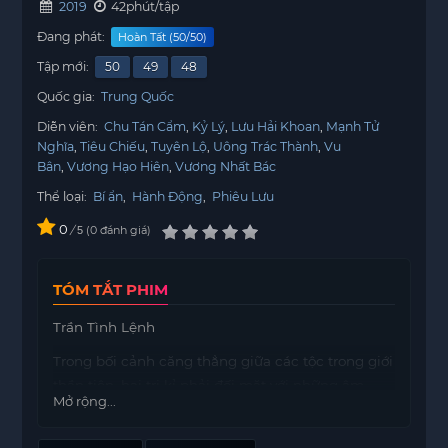
2019
42phút/tập
Đang phát:
Hoàn Tất (50/50)
Tập mới:
50
49
48
Quốc gia:
Trung Quốc
Diễn viên:
Chu Tán Cẩm
Kỷ Lý
Lưu Hải Khoan
Mạnh Tử
Nghĩa
Tiêu Chiếu
Tuyên Lộ
Uông Trác Thành
Vu
Bân
Vương Hạo Hiên
Vương Nhất Bác
Thể loại:
Bí ẩn
,
Hành Động
,
Phiêu Lưu
0
/
0
đánh giá
5
TÓM TẮT PHIM
Trần Tình Lệnh
Trong bối cảnh căng thẳng giữa các tộc trong giới
thần tiên, hai tri kỉ phải đối mặt với những âm
Mở rộng...
mưu hiểm độc. Họ không chỉ đơn thuần là bạn
bè, mà còn là những người đồng hành, cùng