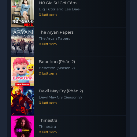
Nữ Gia Sư Gợi Cảm
cách để vượt qua những thử thách cam go và
Big Tutor and Lee Dae-il
đứng vững trước những kẻ thù mạnh mẽ.
0 lượt xem
Với những tình tiết ly kỳ và cảm động, Trần Tình
Lệnh mang
The Aryan Papers
motphims1.com
đến cho khán giả
The Aryan Papers
một trải nghiệm đầy cảm xúc, khiến họ suy ngẫm
0 lượt xem
về tình bạn, lòng trung thành và những quyết
định trong cuộc sống. Đó là một câu chuyện
không chỉ để giải trí mà còn để lại dấu ấn sâu sắc
Bebefinn (Phần 2)
Bebefinn (Season 2)
trong lòng người xem.
0 lượt xem
Devil May Cry (Phần 2)
Devil May Cry (Season 2)
0 lượt xem
Thinestra
Thinestra
0 lượt xem