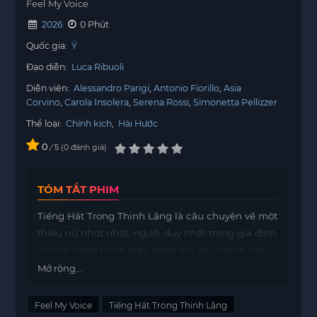
Feel My Voice
2026
0 Phút
Quốc gia:
Ý
Đạo diễn:
Luca Ribuoli
Diễn viên:
Alessandro Parigi
Antonio Fiorillo
Asia
Corvino
Carola Insolera
Serena Rossi
Simonetta Pellizzer
Thể loại:
Chính kịch
,
Hài Hước
0
/
0
đánh giá
5
TÓM TẮT PHIM
Tiếng Hát Trong Thinh Lặng là câu chuyện về một
thiếu nữ nhút nhát, người duy nhất trong gia đình
có khả năng thính giác trong khi các thành viên
khác đều khiếm thính. Cô sống trong một thế giới
Mở rộng...
tĩnh lặng, nơi mà âm thanh là điều xa lạ đối với
những người xung quanh.
Feel My Voice
Tiếng Hát Trong Thinh Lặng