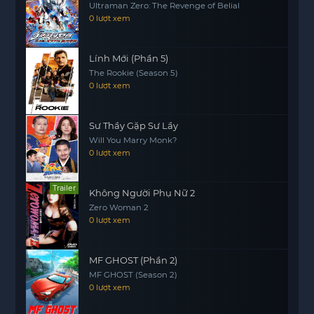
Ultraman Zero: The Revenge of Belial
Bộ phim khuyến khích mọi người
motphims1.com
0 lượt xem
theo đuổi đam mê, dù có phải đối mặt với những
khó khăn và thử thách. Nó nhấn mạnh tầm quan
Lính Mới (Phần 5)
trọng của việc lắng nghe bản thân và không
The Rookie (Season 5)
ngừng vươn lên, ngay cả khi xung quanh có nhiều
0 lượt xem
rào cản.
Với những thông điệp sâu sắc và cảm động, Tiếng
Sư Thầy Gặp Sư Lầy
Will You Marry Monk?
Hát Trong Thinh Lặng chắc chắn sẽ để lại ấn
0 lượt xem
tượng mạnh mẽ trong lòng khán giả.
Trailer
Không Người Phụ Nữ 2
Zero Woman 2
0 lượt xem
MF GHOST (Phần 2)
MF GHOST (Season 2)
0 lượt xem