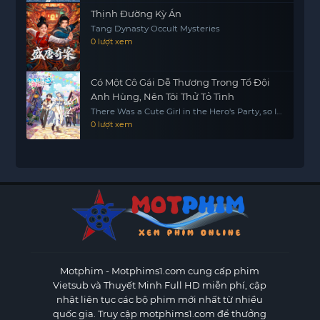
Thịnh Đường Kỳ Án
Tang Dynasty Occult Mysteries
0 lượt xem
Có Một Cô Gái Dễ Thương Trong Tổ Đội
Anh Hùng, Nên Tôi Thử Tỏ Tình
There Was a Cute Girl in the Hero's Party, so I
Tried Confessing to Her
0 lượt xem
Motphim - Motphims1.com
cung cấp phim
Vietsub và Thuyết Minh Full HD miễn phí, cập
nhật liên tục các bộ phim mới nhất từ nhiều
quốc gia. Truy cập motphims1.com để thưởng