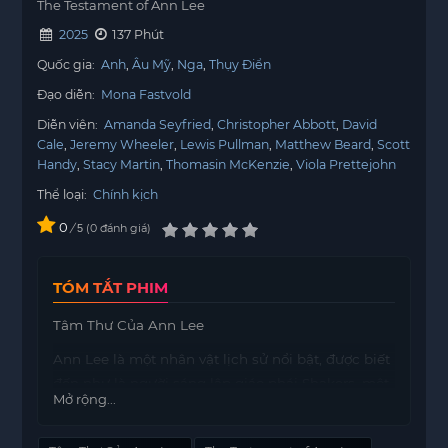
The Testament of Ann Lee
2025
137 Phút
Quốc gia:
Anh
Âu Mỹ
Nga
Thụy Điển
Đạo diễn:
Mona Fastvold
Diễn viên:
Amanda Seyfried
Christopher Abbott
David
Cale
Jeremy Wheeler
Lewis Pullman
Matthew Beard
Scott
Handy
Stacy Martin
Thomasin McKenzie
Viola Prettejohn
Thể loại:
Chính kịch
0
/
0
đánh giá
5
TÓM TẮT PHIM
Tâm Thư Của Ann Lee
Ann Lee là một nhân vật lịch sử nổi bật, được biết
đến như là người sáng lập giáo phái Shakers, một
Mở rộng...
cộng đồng tôn thờ có nguồn gốc từ thế kỷ 18. Câu
chuyện về cuộc đời và sự nghiệp của bà đã trở