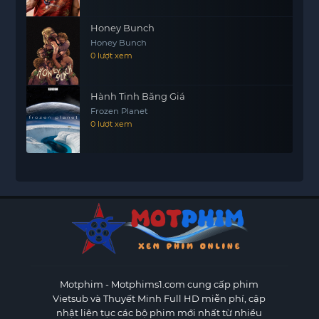
truyền cảm hứng cho nhiều thế hệ, khuyến khích
mọi người sống thật với chính mình và theo đuổi
Honey Bunch
những giá trị tốt đẹp trong cuộc sống.
Honey Bunch
0 lượt xem
Hành Tinh Băng Giá
Frozen Planet
0 lượt xem
Motphim - Motphims1.com
cung cấp phim
Vietsub và Thuyết Minh Full HD miễn phí, cập
nhật liên tục các bộ phim mới nhất từ nhiều