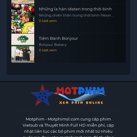
Những la hán Idaten trong thời bình
Những chiến thần trong thời bình Heion
Sedai no Idaten-tachi
0 lượt xem
Tiệm Bánh Bonjour
Bonjour Bakery
0 lượt xem
Motphim - Motphims1.com
cung cấp phim
Vietsub và Thuyết Minh Full HD miễn phí, cập
nhật liên tục các bộ phim mới nhất từ nhiều