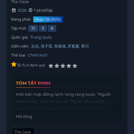
The Gaze
2026
? phút/tập
Đang phát:
Hoàn Tất (10/10)
Tập mới:
10
9
8
Quốc gia:
Trung Quốc
Diễn viên:
左右
张子晋
朱镜旭
罗殿夏
霁川
Thể loại:
Chính kịch
0
/
0
đánh giá
5
TÓM TẮT PHIM
Một bản hợp đồng lạnh lùng ràng buộc “Người
điều khiển” Zhai Qiuyu và “Người phụ thuộc” Li
Youen. Sự thỏa thuận ban đầu chỉ là một giao
dịch đơn thuần nhưng dần dần trở nên phức tạp
Mở rộng...
hơn trong bầu không khí tĩnh lặng của phòng
khám. Khi sự thống trị bắt đầu chuyển thành lòng
The Gaze