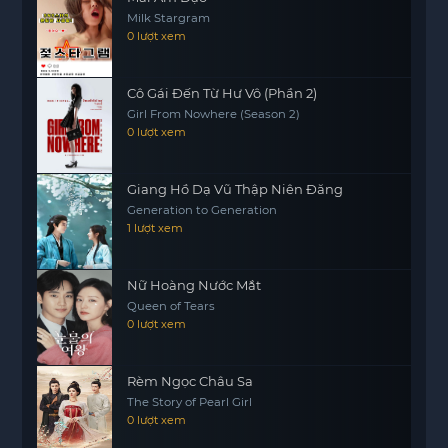
Milk Stargram
“The Gaze” là một hành trình khám phá bản thân
0 lượt xem
và tình yêu qua những thử thách trong cuộc sống.
Khi Zhai Qiuyu và Li Youen vượt qua những rào
Cô Gái Đến Từ Hư Vô (Phần 2)
cản ban đầu, họ không chỉ tìm
https://mot phim
Girl From Nowhere (Season 2)
thấy sự an toàn trong tình yêu mà còn khám phá
0 lượt xem
ra bản thân họ một cách sâu sắc hơn. Họ nhận ra
rằng, đôi khi, việc chấp nhận người khác cũng
Giang Hồ Dạ Vũ Thập Niên Đăng
chính là chấp nhận chính mình.
Generation to Generation
1 lượt xem
Nữ Hoàng Nước Mắt
Queen of Tears
0 lượt xem
Rèm Ngọc Châu Sa
The Story of Pearl Girl
0 lượt xem