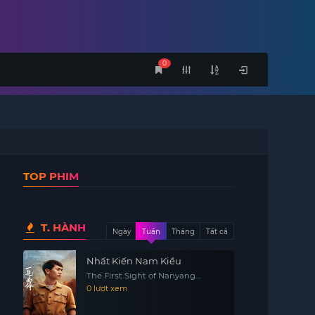
0
TOP PHIM
T. HÀNH
Ngày
Tuần
Tháng
Tất cả
Nhất Kiến Nam Kiều
The First Sight of Nanyang
Overseas Chinese
0 lượt xem