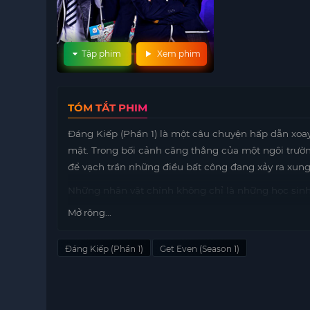
Tập phim
Xem phim
TÓM TẮT PHIM
Đáng Kiếp (Phần 1) là một câu chuyện hấp dẫn xoay
mật. Trong bối cảnh căng thẳng của một ngôi trườn
để vạch trần những điều bất công đang xảy ra xun
Những nhân vật chính không chỉ là những học sin
quyết tâm. Họ nhận ra rằng sự im lặng trước những b
Mở rộng...
đã cùng nhau xây dựng một kế hoạch chi tiết nhằm 
nhân của sự bất công trong trường.
Đáng Kiếp (Phần 1)
Get Even (Season 1)
Mỗi người bạn đều có những kỹ năng và kiến thức r
nhiều thử thách và nguy hiểm trong hành trình của
qua mọi khó khăn.