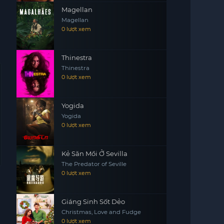
Magellan
Magellan
0 lượt xem
Thinestra
Thinestra
0 lượt xem
Yogida
Yogida
0 lượt xem
Kẻ Săn Mồi Ở Sevilla
The Predator of Seville
0 lượt xem
Giáng Sinh Sốt Dẻo
Christmas, Love and Fudge
0 lượt xem