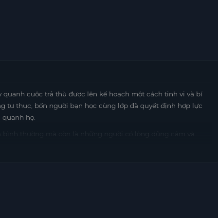
 quanh cuộc trả thù được lên kế hoạch một cách tinh vi và bí
g tư thục, bốn người bạn học cùng lớp đã quyết định hợp lực
g quanh họ.
h bình thường mà còn là những người có lòng dũng cảm và
ất công chỉ càng làm cho vấn đề trở nên tồi tệ hơn. Vì vậy, họ
phơi bày sự thật, với hy vọng mang lại công lý cho những nạn
iêng, từ đó tạo nên một đội ngũ mạnh mẽ. Họ phải đối mặt với
 mình, nhưng sự đoàn kết và lòng tin vào nhau đã giúp họ vượt