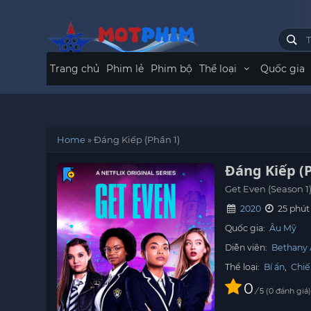
Trang chủ
Phim lẻ
Phim bộ
Thể loại
Quốc gia
Home
»
Đáng Kiếp (Phần 1)
Đáng Kiếp (
Get Even (Season 1
2020
25 phút 
Quốc gia:
Âu Mỹ
Diễn viên:
Bethany 
Thể loại:
Bí ẩn
,
Chiế
0
/
0
đánh giá
5