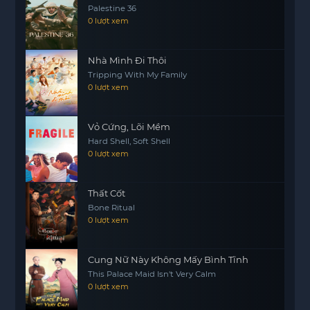
Palestine 36
Rit và Itt đã cùng nhau vượt qua những rào cản,
0 lượt xem
học hỏi từ nhau và cuối cùng nhận ra rằng tình
yêu có thể xuất hiện từ những nơi không ngờ tới.
Nhà Mình Đi Thôi
Liệu tình yêu của họ có đủ mạnh để vượt qua
Tripping With My Family
những thử thách hay không? Hãy cùng theo dõi
0 lượt xem
hành trình của Rit và Itt trong Magic Move: Tiên
Tri Tình Yêu để khám phá câu trả lời.
Vỏ Cứng, Lõi Mềm
Hard Shell, Soft Shell
0 lượt xem
Thất Cốt
Bone Ritual
0 lượt xem
Cung Nữ Này Không Mấy Bình Tĩnh
This Palace Maid Isn't Very Calm
0 lượt xem