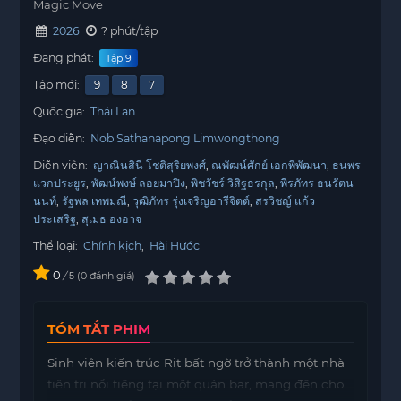
Magic Move
2026
? phút/tập
Đang phát:
Tập 9
Tập mới:
9
8
7
Quốc gia:
Thái Lan
Đạo diễn:
Nob Sathanapong Limwongthong
Diễn viên:
ญาณินสินี โชติสุริยพงศ์
ณพัฒน์ศักย์ เอกพิพัฒนา
ธนพร
แวกประยูร
พัฒน์พงษ์ ลอยมาปิง
พิชวัชร์ วิสิฐธรกุล
พีรภัทร ธนรัตน
นนท์
รัฐพล เทพมณี
วุฒิภัทร รุ่งเจริญอารีจิตต์
สรวิชญ์ แก้ว
ประเสริฐ
สุเมธ องอาจ
Thể loại:
Chính kịch
,
Hài Hước
0
/
0
đánh giá
5
TÓM TẮT PHIM
Sinh viên kiến trúc Rit bất ngờ trở thành một nhà
tiên tri nổi tiếng tại một quán bar, mang đến cho