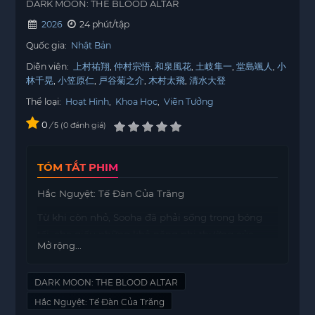
DARK MOON: THE BLOOD ALTAR
2026
24 phút/tập
Quốc gia:
Nhật Bản
Diễn viên:
上村祐翔
仲村宗悟
和泉風花
土岐隼一
堂島颯人
小
林千晃
小笠原仁
戸谷菊之介
木村太飛
清水大登
Thể loại:
Hoạt Hình
,
Khoa Học
,
Viễn Tưởng
0
/
0
đánh giá
5
TÓM TẮT PHIM
Hắc Nguyệt: Tế Đàn Của Trăng
Từ khi còn nhỏ, Sooha đã phải sống trong bóng
tối, che giấu những khả năng phi thường của
Mở rộng...
mình để tránh bị mọi người hiểu lầm là ma cà
rồng. Mặc dù vậy, cô vẫn bị quy trách nhiệm cho
DARK MOON: THE BLOOD ALTAR
cái chết của người bạn thân thiết nhất. Mang theo
nỗi oan ức không thể giải tỏa, Sooha quyết định
Hắc Nguyệt: Tế Đàn Của Trăng