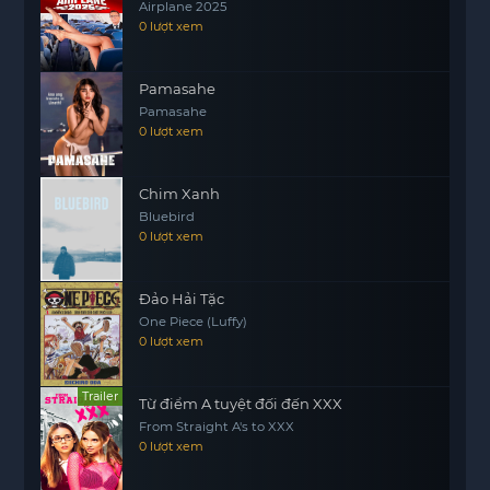
Airplane 2025
định kiến của mình để tìm ra sự thật và bảo vệ
0 lượt xem
những người bạn mới? Hắc Nguyệt: Tế Đàn Của
Trăng sẽ đưa bạn vào một hành trình đầy kịch
tính và cảm xúc, nơi mà sự thật và lòng trung
Pamasahe
Pamasahe
motphims1.com
thành sẽ bị thử thách.
0 lượt xem
Chim Xanh
Bluebird
0 lượt xem
Đảo Hải Tặc
One Piece (Luffy)
0 lượt xem
Trailer
Từ điểm A tuyệt đối đến XXX
From Straight A's to XXX
0 lượt xem