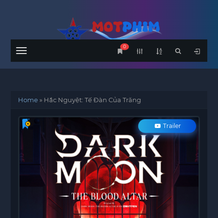
0
Menu
Home
»
Hắc Nguyệt: Tế Đàn Của Trăng
Trailer