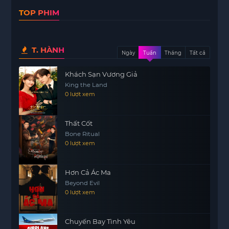
ghi danh vào Học viện Decelis – một ngôi trường
TOP PHIM
nổi tiếng với các lớp học vào ban đêm, nơi mà
những sinh vật siêu nhiên bị cấm đặt chân.
Tại Học viện Decelis, Sooha gặp gỡ Heli cùng với
T. HÀNH
Ngày
Tuần
Tháng
Tất cả
nhóm bạn bí ẩn gồm Jaan, Jino, Shion, Jakah, Noa
và Solon. Những người này dường như đang thu
Khách Sạn Vương Giả
hút cô một cách mạnh mẽ, tạo nên những mối
King the Land
liên kết không thể lý giải. Khi một loạt vụ giết
0 lượt xem
người kỳ lạ liên quan đến ma cà rồng xảy ra,
những bí mật về quá khứ đen tối và mối liên hệ
Thất Cốt
thực sự của bảy chàng trai dần được hé lộ.
Bone Ritual
0 lượt xem
Bị cuốn vào cuộc chiến không ngừng giữa ma cà
rồng và người sói, Sooha buộc phải đối mặt với
thực tế rằng cô đang ở rất gần với những sinh vật
Hơn Cả Ác Ma
Beyond Evil
mà trước đây cô từng rất căm ghét. Sự thật này
0 lượt xem
không chỉ khiến cô phải suy nghĩ lại về bản thân
mà còn về những mối quan hệ mà cô đang xây
dựng. Liệu Sooha có thể vượt qua nỗi sợ hãi và
Chuyến Bay Tình Yêu