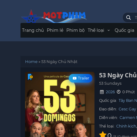
Trang chủ
Phim lẻ
Phim bộ
Thể loại
Quốc gia
Home
»
53 Ngày Chủ Nhật
53 Ngày Chủ
Trailer
53 Sundays
2026
0 Phút
Quốc gia:
Tây Ban 
Đạo diễn:
Cesc Gay
Diễn viên:
Carmen 
Thể loại:
Chính kịch
0
/
0
đánh giá
5