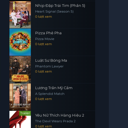
Nhịp Đập Trái Tim (Phần 5)
Heart Signal (Season 5)
0 lượt xem
Pizza Phê Pha
Pizza Movie
0 lượt xem
Luật Sư Bóng Ma
Phantom Lawyer
0 lượt xem
Lương Trần Mỹ Cẩm
A Splendid Match
0 lượt xem
Trailer
Yêu Nữ Thích Hàng Hiệu 2
The Devil Wears Prada 2
0 lượt xem