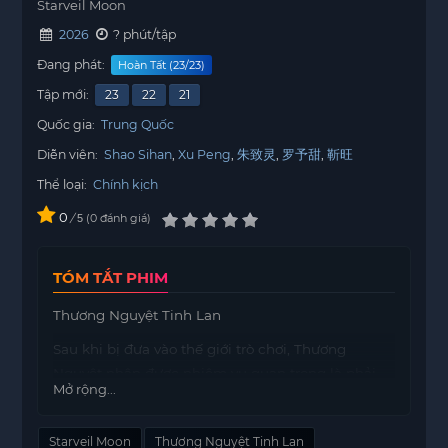
Starveil Moon
2026
? phút/tập
Đang phát:
Hoàn Tất (23/23)
Tập mới:
23
22
21
Quốc gia:
Trung Quốc
Diễn viên:
Shao Sihan
Xu Peng
朱致灵
罗予甜
靳旺
Thể loại:
Chính kịch
0
/
0
đánh giá
5
TÓM TẮT PHIM
Thương Nguyệt Tinh Lan
Sau khi bị đưa vào thế giới trò chơi, Thương
Nguyệt nhận được nhiệm vụ quan trọng là phải
Mở rộng...
khám phá sự thật đứng sau sự hủy diệt của tộc
Nguyệt Ẩn nếu cô mong muốn quay trở lại thế
Starveil Moon
Thương Nguyệt Tinh Lan
giới thực. Giấu kín thân phận trong vương