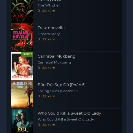
Liệu Thương Nguyệt có thể khám phá ra bí mật và
The Whistler
thực hiện cuộc báo thù của mình? Hành trình của
0 lượt xem
cô sẽ là một cuộc chiến không chỉ chống lại kẻ
thù bên ngoài mà còn là cuộc chiến với chính bản
Traumnovelle
thân mình. Hãy cùng theo dõi câu chuyện hấp
Dream Story
dẫn trong Thương Nguyệt Tinh Lan.
0 lượt xem
Trailer
Cannibal Mukbang
Cannibal Mukbang
0 lượt xem
Bầu Trời Sụp Đổ (Phần 5)
Falling Skies (Season 5)
0 lượt xem
Who Could Kill a Sweet Old Lady
Who Could Kill a Sweet Old Lady
0 lượt xem