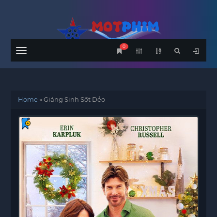
0
Menu
Home
»
Giáng Sinh Sốt Dẻo