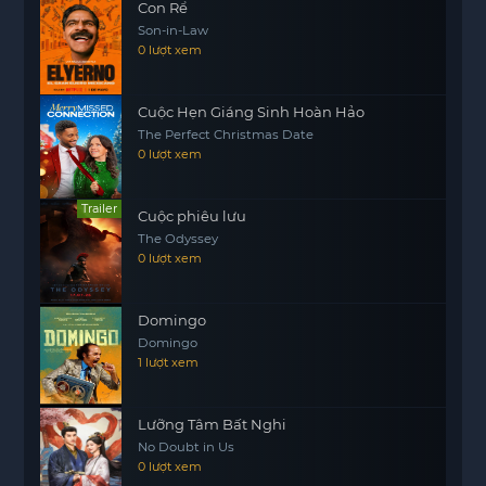
Con Rể
Với những tình tiết hấp dẫn và cảm xúc chân
Son-in-Law
motphim
thật, Giáng Sinh Sốt Dẻo chắc chắn sẽ
0 lượt xem
làm hài lòng những ai yêu thích không khí của
mùa lễ hội và những câu chuyện tình yêu ngọt
Cuộc Hẹn Giáng Sinh Hoàn Hảo
ngào.
The Perfect Christmas Date
0 lượt xem
Trailer
Cuộc phiêu lưu
The Odyssey
0 lượt xem
Domingo
Domingo
1 lượt xem
Lưỡng Tâm Bất Nghi
No Doubt in Us
0 lượt xem