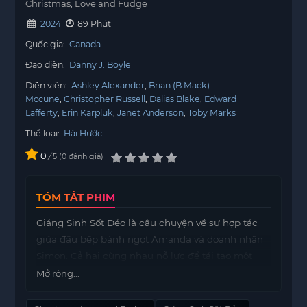
Christmas, Love and Fudge
2024
89 Phút
Quốc gia:
Canada
Đạo diễn:
Danny J. Boyle
Diễn viên:
Ashley Alexander
Brian (B Mack)
Mccune
Christopher Russell
Dalias Blake
Edward
Lafferty
Erin Karpluk
Janet Anderson
Toby Marks
Thể loại:
Hài Hước
0
/
0
đánh giá
5
TÓM TẮT PHIM
Giáng Sinh Sốt Dẻo là câu chuyện về sự hợp tác
giữa đầu bếp bánh ngọt Amanda và doanh nhân
Simon. Cả hai cùng nhau nỗ lực để tái tạo một
công thức kẹo fudge nổi tiếng, với mục tiêu tham
Mở rộng...
gia Triển lãm Bánh ngọt Mùa lễ hội lớn.