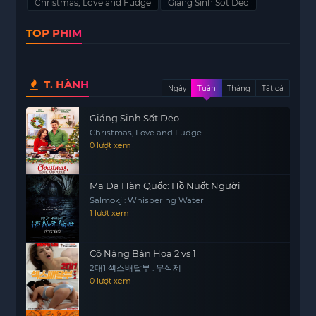
Christmas, Love and Fudge
Giáng Sinh Sốt Dẻo
Trong quá trình làm việc chung, Amanda và
Simon phải đối mặt với nhiều thách thức. Họ
TOP PHIM
không chỉ cần hoàn thành công thức đúng thời
hạn mà còn phải tìm ra cách hòa hợp với nhau
trong công việc. Sự khác biệt trong tính cách và
T. HÀNH
phong cách làm việc ban đầu khiến cho mọi thứ
Ngày
Tuần
Tháng
Tất cả
trở nên khó khăn hơn.
Giáng Sinh Sốt Dẻo
Tuy nhiên, khi thời gian trôi qua, sự căng thẳng
Christmas, Love and Fudge
0 lượt xem
dần được thay thế bằng những khoảnh khắc ấm
áp và thú vị. Tình yêu mùa lễ hội bắt đầu nảy nở
giữa hai người, tạo ra một mối liên kết đặc biệt
Ma Da Hàn Quốc: Hồ Nuốt Người
mà cả hai đều không ngờ tới.
Salmokji: Whispering Water
1 lượt xem
Giáng Sinh Sốt Dẻo không chỉ là một câu chuyện
về nỗ lực và sự sáng tạo trong việc làm bánh mà
Cô Nàng Bán Hoa 2 vs 1
còn là hành trình tìm kiếm tình yêu và sự đồng
2대1 섹스배달부 : 무삭제
điệu trong cuộc sống. Câu chuyện mang đến cho
0 lượt xem
khán giả những giây phút ấm áp và cảm động,
thể hiện tinh thần của mùa lễ hội.