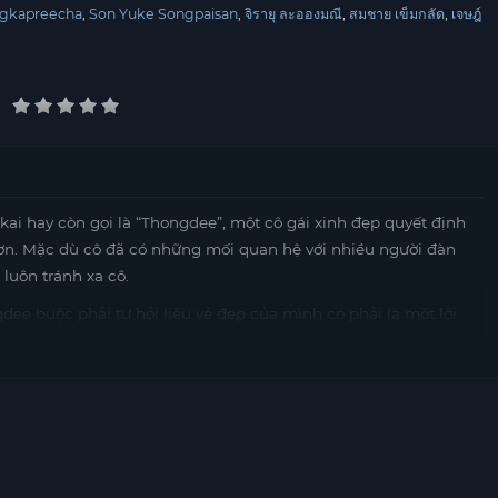
ngkapreecha
Son Yuke Songpaisan
จิรายุ ละอองมณี
สมชาย เข็มกลัด
เจษฎ์
i hay còn gọi là “Thongdee”, một cô gái xinh đẹp quyết định
ơn. Mặc dù cô đã có những mối quan hệ với nhiều người đàn
uôn tránh xa cô.
e buộc phải tự hỏi liệu vẻ đẹp của mình có phải là một lời
hông chỉ phải đối mặt với những cảm xúc phức tạp từ những
n thân mình. Cô nhận ra rằng, vẻ đẹp bên ngoài không thể
 thực sự đến từ những điều sâu sắc hơn.
âu sắc về cuộc sống, tình yêu và những giá trị mà chúng ta
t hành trình tìm kiếm hạnh phúc, mà còn là một hành trình tự