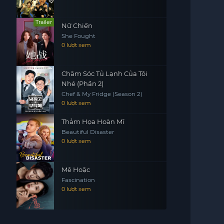
Trailer
Nữ Chiến
She Fought
0 lượt xem
Chăm Sóc Tủ Lạnh Của Tôi
Nhé (Phần 2)
Chef & My Fridge (Season 2)
0 lượt xem
Thảm Họa Hoàn Mĩ
Beautiful Disaster
0 lượt xem
Mê Hoặc
Fascination
0 lượt xem