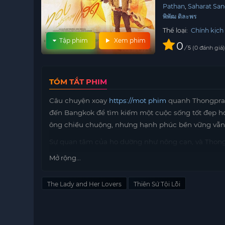
Pathan
Saharat Sa
พิพัฒ ติละพร
Thể loại:
Chính kịch
Tập phim
Xem phim
0
/
0
đánh giá
5
TÓM TẮT PHIM
Câu chuyện xoay
https://mot phim
quanh Thongpraka
đến Bangkok để tìm kiếm một cuộc sống tốt đẹp h
ông chiều chuộng, nhưng hạnh phúc bền vững vẫn l
Sự quan tâm của họ dường như nông cạn, và Thongde
nguyền hơn là một món quà.
Mở rộng...
Trong hành trình tìm kiếm hạnh phúc, Thongdee k
mối quan hệ xung quanh, mà còn phải khám phá bả
The Lady and Her Lovers
Thiên Sứ Tội Lỗi
quyết định giá trị của một con người, và hạnh phúc
Câu chuyện mang đến cho người đọc một cái nhìn s
thường bỏ quên. “Thiên Sứ Tội Lỗi” không chỉ là mộ