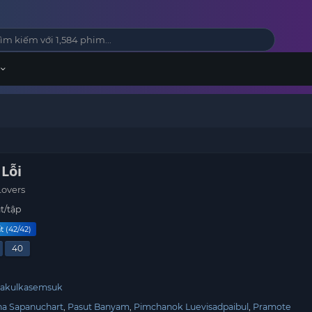
 Lỗi
Lovers
t/tập
t (42/42)
40
Trakulkasemsuk
tha Sapanuchart
Pasut Banyam
Pimchanok Luevisadpaibul
Pramote