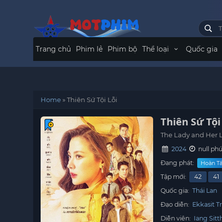
Trang chủ
Phim lẻ
Phim bộ
Thể loại
Quốc gia
Home
»
Thiên Sứ Tội Lỗi
Thiên Sứ Tội
The Lady and Her 
2024
null phú
Đang phát:
Hoàn Tấ
Tập mới:
42
41
Quốc gia:
Thái Lan
Đạo diễn:
Ekkasit 
Diễn viên:
Iang Sit