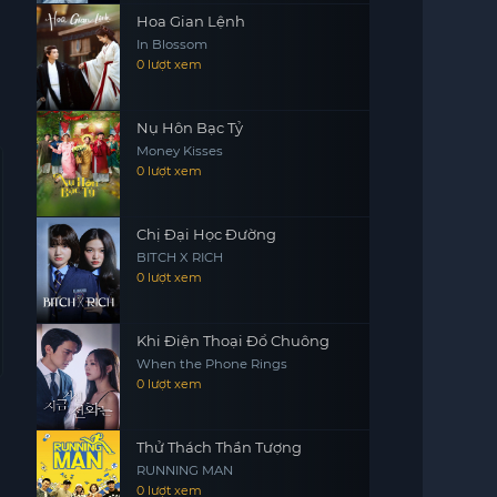
Hoa Gian Lệnh
In Blossom
0 lượt xem
Nụ Hôn Bạc Tỷ
Money Kisses
0 lượt xem
Chị Đại Học Đường
BITCH X RICH
0 lượt xem
Khi Điện Thoại Đổ Chuông
When the Phone Rings
0 lượt xem
Thử Thách Thần Tượng
RUNNING MAN
0 lượt xem