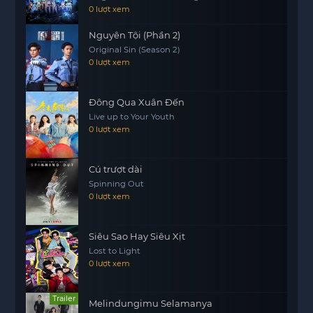
0 lượt xem
những khó khăn của cuộc sống. Câu chuyện
không chỉ là về ma thuật mà còn về những mối
Nguyên Tội (Phần 2)
quan hệ giữa con người với nhau, và cách mà mỗi
Original Sin (Season 2)
người có thể tìm thấy ánh sáng giữa bóng tối.
0 lượt xem
Đông Qua Xuân Đến
Live up to Your Youth
0 lượt xem
Cú trượt dài
Spinning Out
0 lượt xem
Siêu Sao Hay Siêu Xịt
Lost to Light
0 lượt xem
Trailer
Melindungimu Selamanya