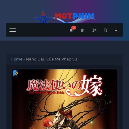
0
Menu
Home
»
Nàng Dâu Của Ma Pháp Sư