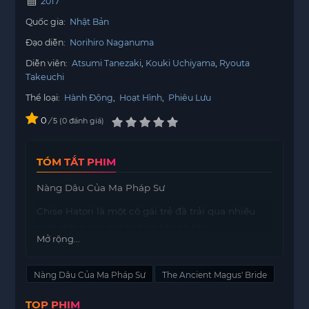
2017
Quốc gia:
Nhật Bản
Đạo diễn:
Norihiro Naganuma
Diễn viên:
Atsumi Tanezaki
Kouki Uchiyama
Ryouta
Takeuchi
Thể loại:
Hành Động
,
Hoạt Hình
,
Phiêu Lưu
0
/
0
đánh giá
5
TÓM TẮT PHIM
Nàng Dâu Của Ma Pháp Sư
Chise Hatori là một cô gái trẻ đã trải qua nhiều
mất mát trong cuộc sống, khi cô phải
Mở rộng...
motphims1.com
sống lang thang một mình sau
khi gia đình cô không còn. Trong một khoảnh
Nàng Dâu Của Ma Pháp Sư
The Ancient Magus' Bride
khắc tăm tối, cô bị bắt và bán vào một phiên đấu
giá nô lệ, nơi mà cuộc đời của cô dường như đã
TOP PHIM