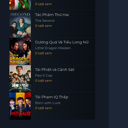
0 lượt xem
Tác Phẩm Thứ Hai
The Second
0 lượt xem
Dương Quá Và Tiểu Long Nữ
Little Dragon Maiden
0 lượt xem
Tài Phiệt và Cảnh Sát
Flex X Cop
0 lượt xem
Tội Phạm IQ Thấp
Born with Luck
0 lượt xem