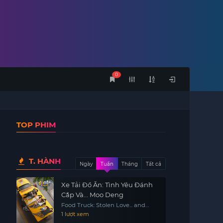
0
TOP PHIM
T. HÀNH
Ngày
Tuần
Tháng
Tất cả
Xe Tải Đồ Ăn: Tình Yêu Đánh
Cắp Và... Moo Deng
Food Truck: Stolen Love... and
Moo Deng
1 lượt xem