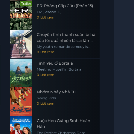
Trailer
ER: Phòng Cấp Cứu (Phần 15)
ER (Season 15)
0 lượt xem
Chuyện tình thanh xuân bi hài
của tôi quả nhiên là sai lầm
(tiếp tục)
My youth romantic comedy is
wrong as I expected.2
0 lượt xem
Tình Yêu Ở Bortala
Meeting Myself in Bortala
0 lượt xem
Nhóm Nhảy Nhà Tù
Swing Kids
0 lượt xem
Cuộc Hẹn Giáng Sinh Hoàn
Hảo
The Perfect Christmas Date