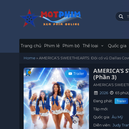
Trang chủ
Phim lẻ
Phim bộ
Thể loại
Quốc gia
Home
»
AMERICA’S SWEETHEARTS: Đội cổ vũ Dallas Cow
AMERICA’S S
Trailer
(Phần 3)
AMERICA'S SWEETHE
2026
65 phút
Đang phát:
Trailer
Tập mới:
Quốc gia:
Âu Mỹ
Diễn viên:
Judy Tra