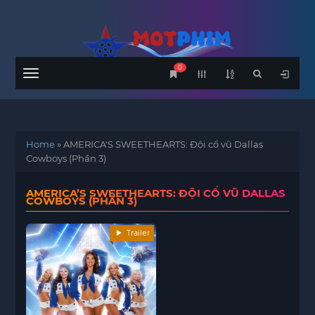
0
Menu
Home
»
AMERICA'S SWEETHEARTS: Đội cổ vũ Dallas
Cowboys (Phần 3)
AMERICA’S SWEETHEARTS: ĐỘI CỔ VŨ DALLAS
COWBOYS (PHẦN 3)
Trailer