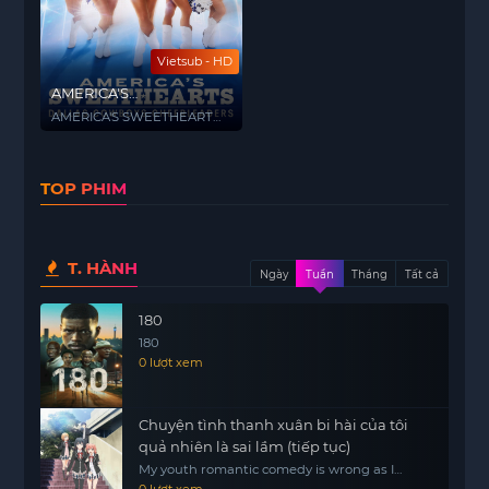
Vietsub - HD
AMERICA'S
SWEETHEARTS: Đội cổ
AMERICA'S SWEETHEARTS:
vũ Dallas Cowboys (Phần
Dallas Cowboys
Cheerleaders (Season 3)
3)
TOP PHIM
T. HÀNH
Ngày
Tuần
Tháng
Tất cả
180
180
0 lượt xem
Chuyện tình thanh xuân bi hài của tôi
quả nhiên là sai lầm (tiếp tục)
My youth romantic comedy is wrong as I
expected.2