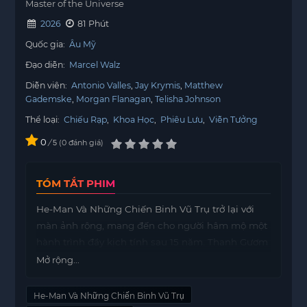
Master of the Universe
2026
81 Phút
Quốc gia:
Âu Mỹ
Đạo diễn:
Marcel Walz
Diễn viên:
Antonio Valles
Jay Krymis
Matthew
Gademske
Morgan Flanagan
Telisha Johnson
Thể loại:
Chiếu Rạp
,
Khoa Học
,
Phiêu Lưu
,
Viễn Tưởng
0
/
0
đánh giá
5
TÓM TẮT PHIM
He-Man Và Những Chiến Binh Vũ Trụ trở lại với
màn ảnh rộng, mang đến cho người hâm mộ một
hành trình đầy kịch tính sau 15 năm. Thanh Gươm
Quyền Năng đã đưa Hoàng tử Adam, do Nicholas
Mở rộng...
Galitzine thủ vai, trở về hành tinh Eternia, nơi quê
hương của anh đã rơi vào sự cai trị tàn bạo của
He-Man Và Những Chiến Binh Vũ Trụ