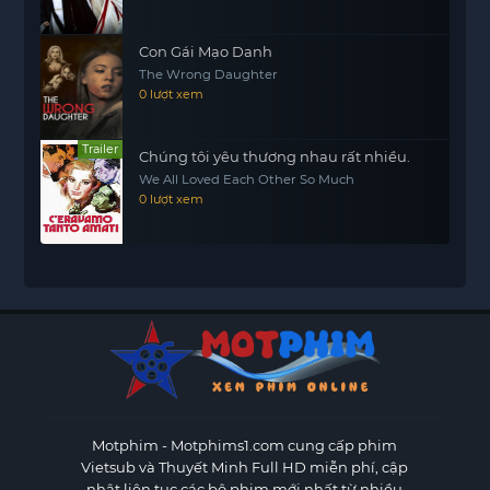
Con Gái Mạo Danh
The Wrong Daughter
0 lượt xem
Trailer
Chúng tôi yêu thương nhau rất nhiều.
We All Loved Each Other So Much
0 lượt xem
Motphim - Motphims1.com
cung cấp phim
Vietsub và Thuyết Minh Full HD miễn phí, cập
nhật liên tục các bộ phim mới nhất từ nhiều