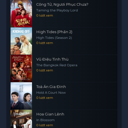
thân và những giá trị nhân văn. Người xem sẽ
Công Tử, Ngươi Phục Chưa?
Taming the Playboy Lord
được trải nghiệm một thế giới kỳ diệu với những
0 lượt xem
hình ảnh sống động và âm thanh cuốn hút, mang
lại nhiều cảm xúc cho khán giả.
High Tides (Phần 2)
High Tides (Season 2)
0 lượt xem
Vũ Điệu Tình Thù
The Bangkok Red Opera
0 lượt xem
Toà Án Gia Đình
Hold A Court Now
0 lượt xem
Hoa Gian Lệnh
In Blossom
0 lượt xem