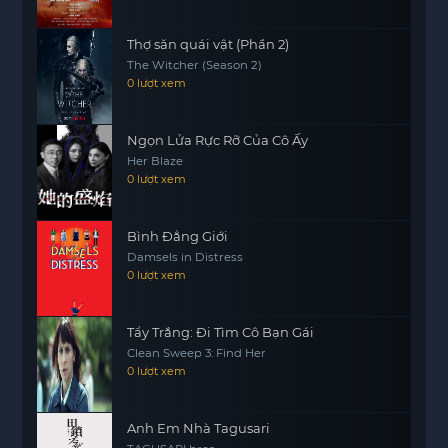
phá những điều bất ngờ và thú vị trong thế giới
của Bộ lạc Biến Thú.
Thợ săn quái vật (Phần 2)
The Witcher (Season 2)
0 lượt xem
Ngọn Lửa Rực Rỡ Của Cô Ấy
Her Blaze
0 lượt xem
Bình Đẳng Giới
Damsels in Distress
0 lượt xem
Tẩy Trắng: Đi Tìm Cô Bạn Gái
Clean Sweep 3: Find Her
0 lượt xem
Anh Em Nhà Tagusari