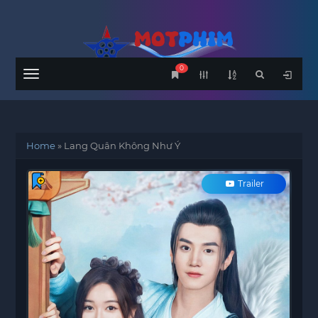
0
Menu
Home
»
Lang Quân Không Như Ý
Trailer