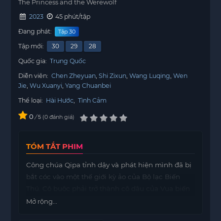
The Princess and the Werewolf
2023
45 phút/tập
Đang phát:
Tập 30
Tập mới:
30
29
28
Quốc gia:
Trung Quốc
Diễn viên:
Chen Zheyuan
Shi Zixun
Wang Luqing
Wen
Jie
Wu Xuanyi
Yang Chuanbei
Thể loại:
Hài Hước
,
Tình Cảm
0
/
0
đánh giá
5
TÓM TẮT PHIM
Công chúa Qipa tỉnh dậy và phát hiện mình đã bị
bắt cóc vào một thế giới kỳ ảo của Bộ lạc Biến
Thú. Cô buộc phải trở thành cô dâu của Vua biến
đổi quái thú, Kuimulang, do Chen ZheYuan thể
Mở rộng...
hiện. Dù Qipa liên tục tìm cách trốn thoát, cuộc