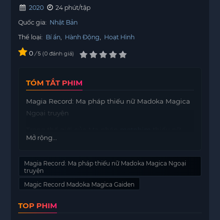
2020
24 phút/tập
Quốc gia:
Nhật Bản
Thể loại:
Bí ẩn
,
Hành Động
,
Hoạt Hình
0
/
0
đánh giá
5
TÓM TẮT PHIM
Magia Record: Ma pháp thiếu nữ Madoka Magica
Ngoại truyện
Trong thế giới của Ma pháp
motphim
thiếu nữ,
Mở rộng...
các cô gái trẻ tuổi phải chiến đấu trong âm thầm
để thực hiện những điều ước của mình. Tuy
Magia Record: Ma pháp thiếu nữ Madoka Magica Ngoại
nhiên, Tamaki Iroha, một trong số đó, lại không
truyện
nhớ nổi điều ước của mình là gì. Ngày qua ngày,
Magic Record Madoka Magica Gaiden
cô mạo hiểm và đối mặt với những thử thách mà
không hề biết mình đang chiến đấu vì lý do gì.
TOP PHIM
Có vẻ như trong cuộc sống hàng ngày của cô có