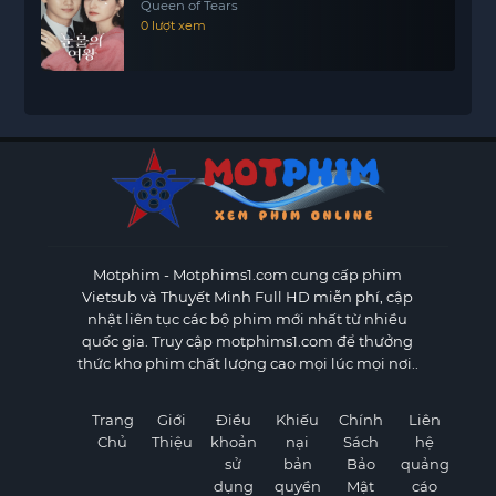
Queen of Tears
0 lượt xem
Motphim - Motphims1.com
cung cấp phim
Vietsub và Thuyết Minh Full HD miễn phí, cập
nhật liên tục các bộ phim mới nhất từ nhiều
quốc gia. Truy cập motphims1.com để thưởng
thức kho phim chất lượng cao mọi lúc mọi nơi..
Trang
Giới
Điều
Khiếu
Chính
Liên
Chủ
Thiệu
khoản
nại
Sách
hệ
sử
bản
Bảo
quảng
dụng
quyền
Mật
cáo