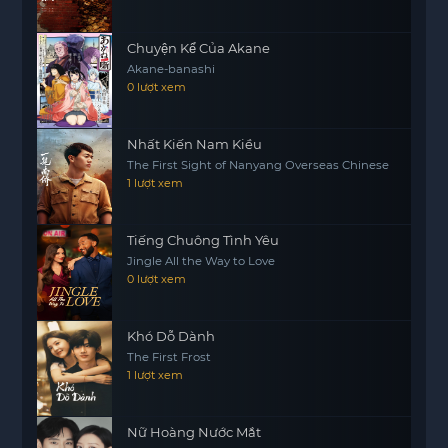
phải quyết định như thế nào.
Chuyện Kể Của Akane
Akane-banashi
0 lượt xem
Nhất Kiến Nam Kiều
The First Sight of Nanyang Overseas Chinese
1 lượt xem
Tiếng Chuông Tình Yêu
Jingle All the Way to Love
0 lượt xem
Khó Dỗ Dành
The First Frost
1 lượt xem
Nữ Hoàng Nước Mắt