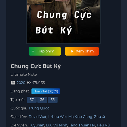
Tập phim
Xem phim
Chung Cực Bút Ký
Ultimate Note
2020
47M13S
Đang phát:
Hoàn Tất (37/37)
Tập mới:
37
36
35
Quốc gia:
Trung Quốc
Đạo diễn:
David Wai
Lizhou Wei
Ma Xiao Gang
Zou Xi
Diễn viên:
liuyuhan
Lưu Vũ Ninh
Tăng Thuấn Hy
Tiêu Vũ