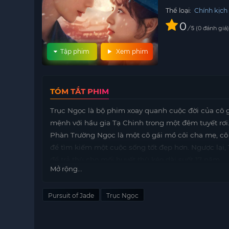
Thể loại:
Chính kịch
0
/
0
đánh giá
5
Tập phim
Xem phim
TÓM TẮT PHIM
Trục Ngọc là bộ phim xoay quanh cuộc đời của cô 
mệnh với hầu gia Tạ Chinh trong một đêm tuyết rơi
Phàn Trường Ngọc là một cô gái mồ côi cha mẹ, cô 
để tìm kiếm một cuộc sống tốt đẹp hơn. Ngược lại, 
để trả thù cho mối huyết thù kéo dài suốt 17 năm.
Mở rộng...
Từ hai con người với những động cơ khác nhau, họ 
riêng mình. Nhưng trong quá trình đó, tình cảm thậ
Pursuit of Jade
Trục Ngọc
mang đến hạnh phúc, mà còn dẫn đến những cuộc c
với quyết tâm mạnh mẽ, đã cầm dao mổ lợn ra chiế
thân. Tạ Chinh trở lại với hình ảnh của một hầu gia