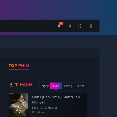
0
TOP PHIM
T. HÀNH
Ngày
Tuần
Tháng
Tất cả
Hận Quân Bất Tự Giang Lâu
Nguyệt
Killer And Healer
0 lượt xem