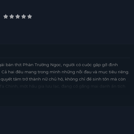
gái bán thịt Phàn Trường Ngọc, người có cuộc gặp gỡ định
. Cả hai đều mang trong mình những nỗi đau và mục tiêu riêng.
quyết tâm trở thành nữ chủ hộ, không chỉ để sinh tồn mà còn
Tạ Chinh, một hầu gia lưu lạc, đang cố gắng mai danh ẩn tích
đã tạo nên một vở kịch hôn nhân giả để phục vụ lợi ích của
t sự giữa họ bắt đầu nảy nở. Tuy nhiên, tình yêu này không chỉ
hiến đẫm máu, khiến họ phải xa rời nhau. Phàn Trường Ngọc,
n trường để tìm kiếm người thân, chồng và công lý cho bản
 kiên quyết, bảo vệ đất nước và che chở cho người yêu, đồng thời