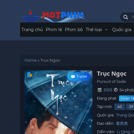
Trang chủ
Phim lẻ
Phim bộ
Thể loại
Quốc gia
Home
»
Trục Ngọc
Trục Ngọc
Trailer
Pursuit of Jade
2025
54 phút
Đang phát:
Hoàn Tấ
Tập mới:
40
39
Quốc gia:
Trung Qu
Đạo diễn:
曾庆杰
Diễn viên:
Li Qing
Y