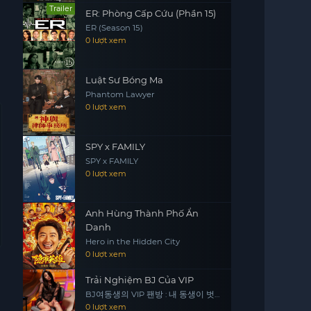
Trailer
ER: Phòng Cấp Cứu (Phần 15)
ER (Season 15)
0 lượt xem
Luật Sư Bóng Ma
Phantom Lawyer
0 lượt xem
SPY x FAMILY
SPY x FAMILY
0 lượt xem
Anh Hùng Thành Phố Ẩn
Danh
Hero in the Hidden City
0 lượt xem
Trải Nghiệm BJ Của VIP
BJ여동생의 VIP 팬방 : 내 동생이 벗
방에 초대 됐다
0 lượt xem