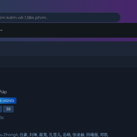
/tập
t (40/40)
38
ốc
u Zhongli
任豪
刘琳
嚴寬
孔雪儿
岳旸
张凌赫
田曦薇
邓凯