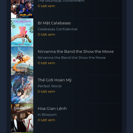
The Roundup: Punishment
chỉ là câu chuyện về sự hồi sinh, mà còn là hành
0 lượt xem
trình tìm kiếm giá trị bản thân và ý nghĩa của việc
trở thành một người hùng trong xã hội hiện đại.
Bí Mật Calabasas
Calabasas Confidential
0 lượt xem
Nirvanna the Band the Show the Movie
Nirvanna the Band the Show the Movie
0 lượt xem
Thế Giới Hoàn Mỹ
Perfect World
0 lượt xem
Hoa Gian Lệnh
In Blossom
0 lượt xem