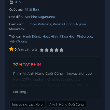
2017
Quốc gia:
Nhật Bản
Đạo diễn:
Norihiro Naganuma
Diễn viên:
Fumiyo Kohinata
Kanata Hongo
Nijirou
Murakami
Thể loại:
Hành Động
,
Hoạt Hình
,
Khoa Học
,
Phiêu Lưu
,
Viễn Tưởng
0
/
0
đánh giá
5
TÓM TẮT PHIM
Phim Vị Anh Hùng Cuối Cùng – Inuyashiki: Last
Hero 2017
motphim
kể về cuộc sống của
Inuyashiki Ichirou, một người đàn ông 58 tuổi
không gặp may mắn. Với vẻ ngoài già nua và khác
Mở rộng...
biệt, ông thường bị xem nhẹ và không được tôn
trọng, ngay cả trong chính gia đình mình, mặc dù
Inuyashiki: Last Hero
Vị Anh Hùng Cuối Cùng
ông đã cống hiến rất nhiều để hỗ trợ họ.