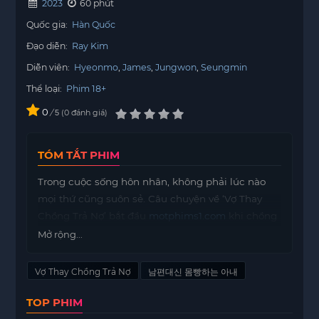
2023
60 phút
Quốc gia:
Hàn Quốc
Đạo diễn:
Ray Kim
Diễn viên:
Hyeonmo
James
Jungwon
Seungmin
Thể loại:
Phim 18+
0
/
0
đánh giá
5
TÓM TẮT PHIM
Trong cuộc sống hôn nhân, không phải lúc nào
mọi thứ cũng suôn sẻ. Câu chuyện về ‘Vợ Thay
Chồng Trả Nợ’ bắt đầu
motphims1.com
khi chồng
của cô vợ này gặp khó khăn trong kinh doanh và
Mở rộng...
thua lỗ nặng nề. Những mối lo âu bắt đầu dồn
nén, khi mà nợ nần ngày càng gia tăng và không
Vợ Thay Chồng Trả Nợ
남편대신 몸빵하는 아내
có cách nào để xoay sở tiền bạc.
TOP PHIM
Cô vợ, cảm thấy bế tắc, quyết định tìm đến một