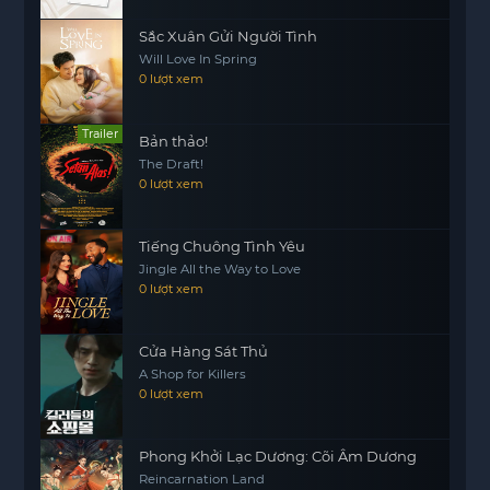
chỉ là một câu chuyện về tiền bạc, mà còn là bài
Sắc Xuân Gửi Người Tình
học về tình yêu, lòng trung thành và những quyết
Will Love In Spring
định khó khăn trong cuộc sống.
0 lượt xem
Mỗi quyết định đều có hậu quả của nó, và đôi khi,
chúng ta cần phải đối mặt với những lựa chọn
Trailer
Bản thảo!
khó khăn để bảo vệ những gì mình yêu quý nhất.
The Draft!
Hãy cùng theo dõi câu chuyện này để hiểu rõ hơn
0 lượt xem
về những xung đột nội tâm mà nhân vật phải trải
qua.
Tiếng Chuông Tình Yêu
Jingle All the Way to Love
0 lượt xem
Cửa Hàng Sát Thủ
A Shop for Killers
0 lượt xem
Phong Khởi Lạc Dương: Cõi Âm Dương
Reincarnation Land