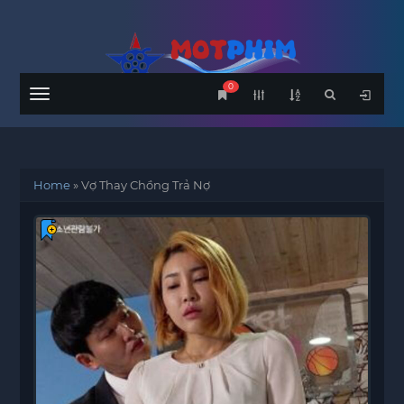
0
Menu
Home
»
Vợ Thay Chồng Trả Nợ