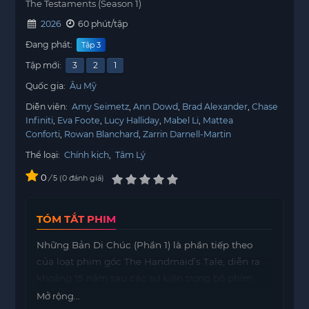
The Testaments (Season 1)
2026
60 phút/tập
Đang phát:
Tập 3
Tập mới:
3
2
1
Quốc gia:
Âu Mỹ
Diễn viên:
Amy Seimetz
Ann Dowd
Brad Alexander
Chase
Infiniti
Eva Foote
Lucy Halliday
Mabel Li
Mattea
Conforti
Rowan Blanchard
Zarrin Darnell-Martin
Thể loại:
Chính kịch
,
Tâm Lý
0
/
0
đánh giá
5
TÓM TẮT PHIM
Những Bản Di Chúc (Phần 1) là phần tiếp theo
của loạt phim gốc The Handmaid’s Tale, diễn ra
khoảng 15 năm sau các sự kiện trong bộ phim
ban đầu. Câu chuyện xảy ra trong chế độ thần
Mở rộng...