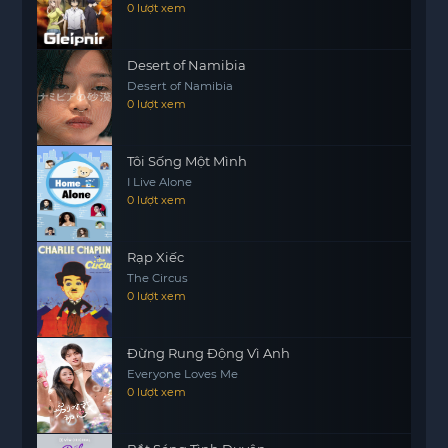
phim này xứng đáng là một phần kế thừa thành
0 lượt xem
công, khai thác những góc nhìn mới về tuổi mới
lớn trong bối cảnh chế độ độc tài.
Desert of Namibia
Desert of Namibia
Sự thể hiện của dàn diễn viên trẻ, đặc biệt là
0 lượt xem
Chase Infiniti và Lucy Halliday, đã được đánh giá
cao và tạo nên sức hút cho bộ phim. Trước khi tập
cuối của mùa đầu tiên phát sóng, bộ phim đã
Tôi Sống Một Mình
I Live Alone
được chính thức gia hạn cho mùa thứ hai.
0 lượt xem
Rạp Xiếc
The Circus
0 lượt xem
Đừng Rung Động Vì Anh
Everyone Loves Me
0 lượt xem