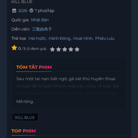
KILL BLUE
2026
? phút/tập
Quốc gia:
Nhật Bản
Diễn viên:
三瓶由布子
Thể loại:
Hài Hước
,
Hành Động
,
Hoạt Hình
,
Phiêu Lưu
0
/
0
đánh giá
5
TÓM TẮT PHIM
Sau một tai nạn bất ngờ, gã sát thủ huyền thoại
39 tuổi đã bị biến thành một cậu nhóc 13 tuổi. Để
tồn tại trong tình huống mới này, anh buộc phải
trà trộn vào một trường cấp hai. Hành trình của
Mở rộng...
anh không chỉ là việc thích nghi với cuộc sống
học đường mà còn phải đối mặt với những thử
KILL BLUE
thách trong nhiệm vụ mà anh phải hoàn thành.
TOP PHIM
Trong khi cố gắng
motphim
bắt kịp với bạn bè