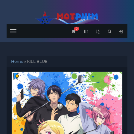
0
Menu
Home
»
KILL BLUE