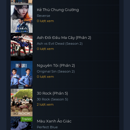
những giá trị thực sự. Với những tình huống gay
Kẻ Thù Chung Giường
cấn và những giây phút hài hước, “KILL BLUE”
Reverse
hứa hẹn sẽ mang đến cho khán giả những trải
0 lượt xem
nghiệm thú vị và đầy cảm xúc.
Ash Đối Đầu Ma Cây (Phần 2)
Ash vs Evil Dead (Season 2)
0 lượt xem
Nguyên Tội (Phần 2)
Original Sin (Season 2)
0 lượt xem
30 Rock (Phần 5)
30 Rock (Season 5)
2 lượt xem
Trailer
Màu Xanh Ảo Giác
Perfect Blue