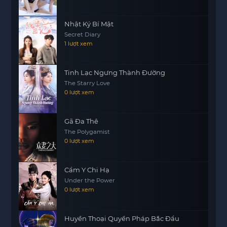
cùng theo dõi để tìm ra câu trả lời.
Nhật Ký Bí Mật
Secret Diary
1 lượt xem
Tinh Lạc Ngưng Thành Đường
The Starry Love
0 lượt xem
Gã Đa Thê
The Polygamist
0 lượt xem
Cẩm Y Chi Hạ
Under the Power
0 lượt xem
Huyền Thoại Quyền Pháp Bắc Đẩu