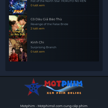
Fist of the North Star: HOKUTO NO KEN
0 lượt xem
Cô Dâu Giả Báo Thù
Revenge of the False Bride
2 lượt xem
Kinh Chi
Surprising Branch
0 lượt xem
Motphim - Motphims1.com
cung cấp phim