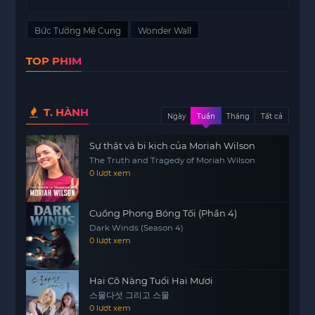
mang lại cho họ một cuộc sống tốt đẹp hơn.
Bức Tường Mê Cung
Wonder Wall
Tuy nhiên, điều bất ngờ xảy ra khi họ phát hiện ra
rằng bên trong căn biệt thự này đang cất giấu
TOP PHIM
một khoản tiền khổng lồ. Từ khoảnh khắc đó,
cuộc sống của họ bắt đầu bị đảo lộn một cách
không ngừng.
T. HÀNH
Ngày
Tuần
Tháng
Tất cả
Những biến cố dồn dập bắt đầu ập đến, khiến
cho cặp vợ chồng này không còn phân biệt được
Sự thật và bi kịch của Moriah Wilson
đâu là giấc mơ đổi đời và đâu là cơn ác mộng
The Truth and Tragedy of Moriah Wilson
0 lượt xem
thực sự. Họ phải đối mặt với những thử thách và
quyết định quan trọng mà có thể thay đổi hoàn
toàn số phận của họ.
Cuồng Phong Bóng Tối (Phần 4)
Dark Winds (Season 4)
Bức Tường Mê Cung không chỉ là một câu
0 lượt xem
chuyện về tiền bạc, mà còn là một hành trình
khám phá bản thân, tình yêu và giá trị thật sự của
Hai Cô Nàng Tuổi Hai Mươi
cuộc sống. Liệu họ có thể vượt qua được những
스물다섯 그리고 스물
khó khăn này và tìm thấy hạnh phúc thực sự? Hãy
0 lượt xem