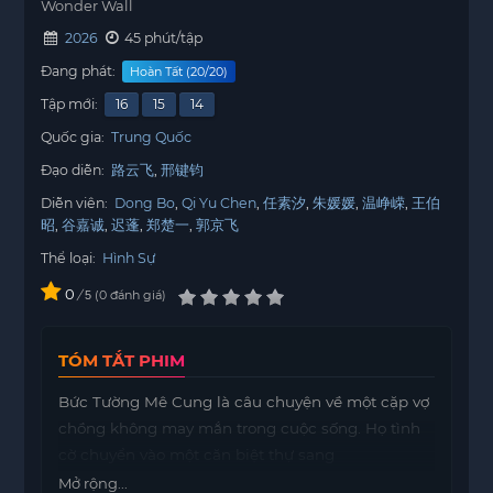
Wonder Wall
2026
45 phút/tập
Đang phát:
Hoàn Tất (20/20)
Tập mới:
16
15
14
Quốc gia:
Trung Quốc
Đạo diễn:
路云飞
邢键钧
Diễn viên:
Dong Bo
Qi Yu Chen
任素汐
朱媛媛
温峥嵘
王伯
昭
谷嘉诚
迟蓬
郑楚一
郭京飞
Thể loại:
Hình Sự
0
/
0
đánh giá
5
TÓM TẮT PHIM
Bức Tường Mê Cung là câu chuyện về một cặp vợ
chồng không may mắn trong cuộc sống. Họ tình
cờ chuyển vào một căn biệt thự sang
https://motphims1.com
trọng, nơi mà họ nghĩ sẽ
Mở rộng...