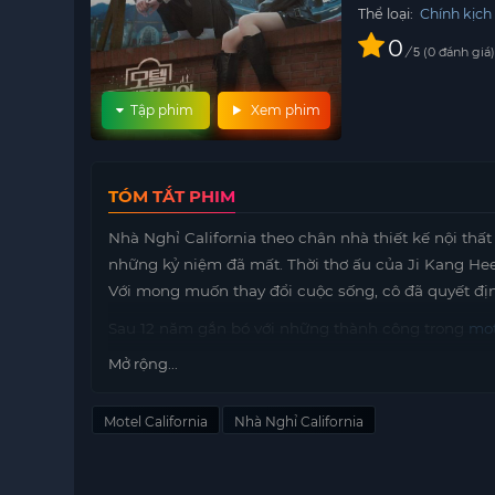
Thể loại:
Chính kịch
0
/
0
đánh giá
5
Tập phim
Xem phim
TÓM TẮT PHIM
Nhà Nghỉ California theo chân nhà thiết kế nội thất
những kỷ niệm đã mất. Thời thơ ấu của Ji Kang Hee
Với mong muốn thay đổi cuộc sống, cô đã quyết địn
Sau 12 năm gắn bó với những thành công trong
mo
hương trỗi dậy. Cô quyết định từ bỏ mọi thứ để trở 
Mở rộng...
cô gặp lại Cheon Yeon Soo, người bạn trai đầu tiên
qua.
Motel California
Nhà Nghỉ California
Cuộc hội ngộ này không chỉ đánh thức những cảm x
lựa chọn trong cuộc sống. Cô sẽ phải quyết định g