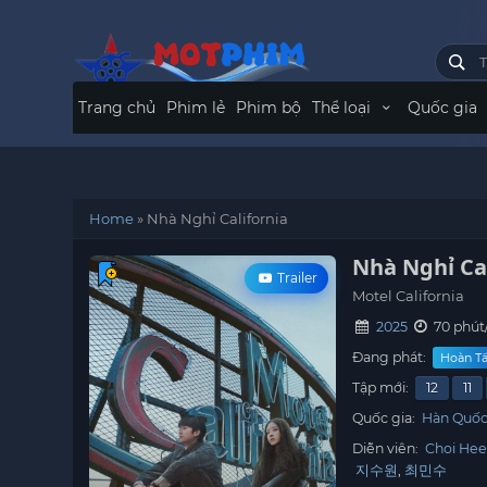
Trang chủ
Phim lẻ
Phim bộ
Thể loại
Quốc gia
Home
»
Nhà Nghỉ California
Nhà Nghỉ Ca
Trailer
Motel California
2025
70 phút
Đang phát:
Hoàn Tất
Tập mới:
12
11
Quốc gia:
Hàn Quố
Diễn viên:
Choi Hee
지수원
최민수