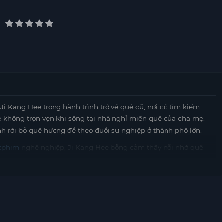
 Ji Kang Hee trong hành trình trở về quê cũ, nơi cô tìm kiếm
 không trọn vẹn khi sống tại nhà nghỉ miền quê của cha mẹ.
h rời bỏ quê hương để theo đuổi sự nghiệp ở thành phố lớn.
tphim
nghề nghiệp, Ji Kang Hee bỗng cảm thấy nỗi nhớ quê
về nơi đã gắn bó với những kỷ niệm đẹp và đau thương. Tại đây,
 vẫn luôn giữ trong lòng tình cảm dành cho cô suốt một thập kỷ
úc xưa cũ mà còn khiến Ji Kang Hee phải đối diện với những
iữa cuộc sống hào nhoáng ở thành phố và tình yêu chân thành