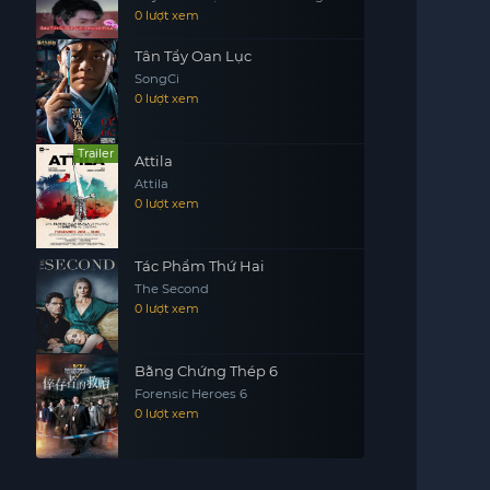
0 lượt xem
Tân Tẩy Oan Lục
SongCi
0 lượt xem
Trailer
Attila
Attila
0 lượt xem
Tác Phẩm Thứ Hai
The Second
0 lượt xem
Bằng Chứng Thép 6
Forensic Heroes 6
0 lượt xem