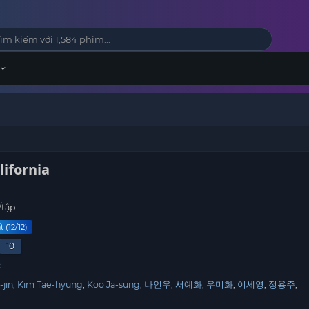
lifornia
/tập
 (12/12)
10
c
-jin
Kim Tae-hyung
Koo Ja-sung
나인우
서예화
우미화
이세영
정용주