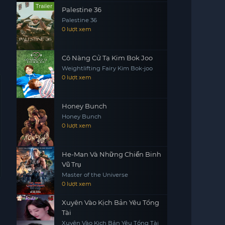
Trailer
Palestine 36
Palestine 36
0 lượt xem
Cô Nàng Cử Tạ Kim Bok Joo
Weightlifting Fairy Kim Bok-joo
0 lượt xem
Honey Bunch
Honey Bunch
0 lượt xem
He-Man Và Những Chiến Binh
Vũ Trụ
Master of the Universe
0 lượt xem
Xuyên Vào Kịch Bản Yêu Tổng
Tài
Xuyên Vào Kịch Bản Yêu Tổng Tài