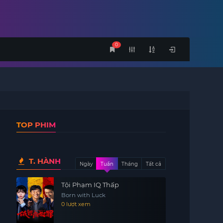
0
TOP PHIM
T. HÀNH
Ngày
Tuần
Tháng
Tất cả
Tội Phạm IQ Thấp
Born with Luck
0 lượt xem